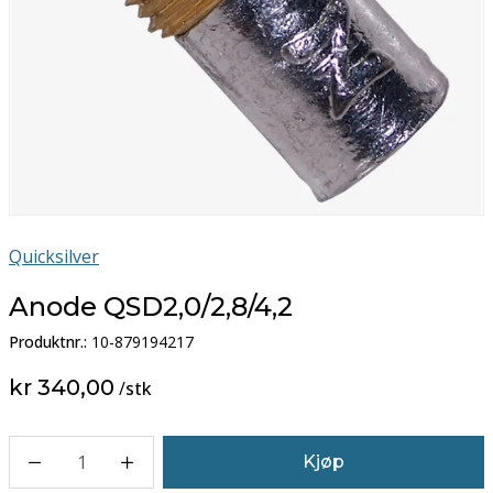
Quicksilver
Anode QSD2,0/2,8/4,2
Produktnr.:
10-879194217
kr 340,00
/
stk
1
Kjøp