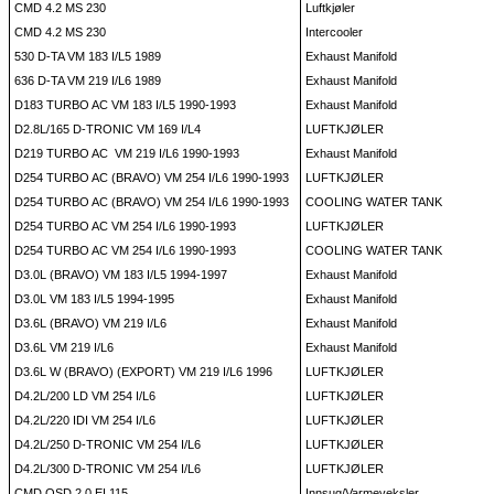
CMD 4.2 MS 230
Luftkjøler
CMD 4.2 MS 230
Intercooler
530 D-TA VM 183 I/L5 1989
Exhaust Manifold
636 D-TA VM 219 I/L6 1989
Exhaust Manifold
D183 TURBO AC VM 183 I/L5 1990-1993
Exhaust Manifold
D2.8L/165 D-TRONIC VM 169 I/L4
LUFTKJØLER
D219 TURBO AC
VM 219 I/L6 1990-1993
Exhaust Manifold
D254 TURBO AC (BRAVO) VM 254 I/L6 1990-1993
LUFTKJØLER
D254 TURBO AC (BRAVO) VM 254 I/L6 1990-1993
COOLING WATER TANK
D254 TURBO AC VM 254 I/L6 1990-1993
LUFTKJØLER
D254 TURBO AC VM 254 I/L6 1990-1993
COOLING WATER TANK
D3.0L (BRAVO) VM 183 I/L5 1994-1997
Exhaust Manifold
D3.0L VM 183 I/L5 1994-1995
Exhaust Manifold
D3.6L (BRAVO) VM 219 I/L6
Exhaust Manifold
D3.6L VM 219 I/L6
Exhaust Manifold
D3.6L W (BRAVO) (EXPORT) VM 219 I/L6 1996
LUFTKJØLER
D4.2L/200 LD VM 254 I/L6
LUFTKJØLER
D4.2L/220 IDI VM 254 I/L6
LUFTKJØLER
D4.2L/250 D-TRONIC VM 254 I/L6
LUFTKJØLER
D4.2L/300 D-TRONIC VM 254 I/L6
LUFTKJØLER
CMD QSD 2.0 EI 115
Innsug/Varmeveksler