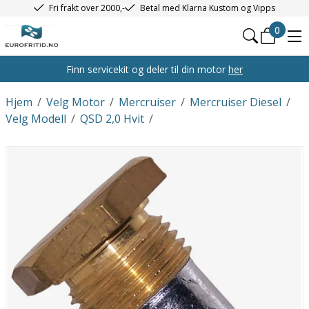
Fri frakt over 2000,-
Betal med Klarna Kustom og Vipps
0
Finn servicekit og deler til din motor
her
Hjem
/
Velg Motor
/
Mercruiser
/
Mercruiser Diesel
/
Velg Modell
/
QSD 2,0 Hvit
/