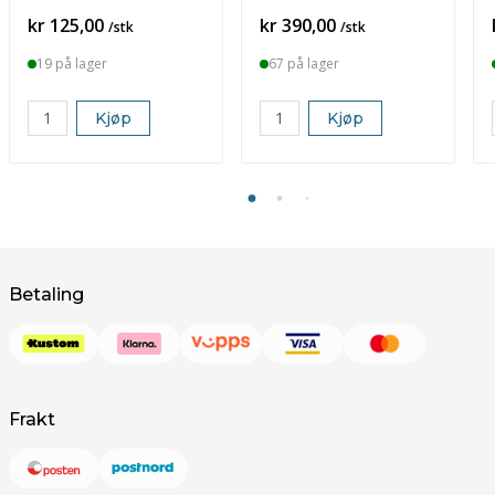
(811487)
utgave)
Pris
Pris
kr 125,00
kr 390,00
/stk
/stk
19 på lager
67 på lager
Kjøp
Kjøp
Betaling
Frakt