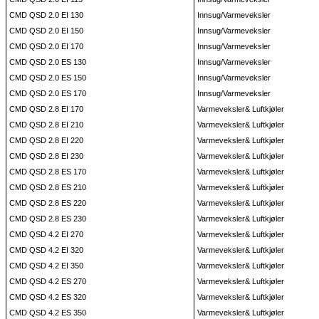
CMD QSD 2.0 EI 130
Innsug/Varmeveksler
CMD QSD 2.0 EI 150
Innsug/Varmeveksler
CMD QSD 2.0 EI 170
Innsug/Varmeveksler
CMD QSD 2.0 ES 130
Innsug/Varmeveksler
CMD QSD 2.0 ES 150
Innsug/Varmeveksler
CMD QSD 2.0 ES 170
Innsug/Varmeveksler
CMD QSD 2.8 EI 170
Varmeveksler& Luftkjøler
CMD QSD 2.8 EI 210
Varmeveksler& Luftkjøler
CMD QSD 2.8 EI 220
Varmeveksler& Luftkjøler
CMD QSD 2.8 EI 230
Varmeveksler& Luftkjøler
CMD QSD 2.8 ES 170
Varmeveksler& Luftkjøler
CMD QSD 2.8 ES 210
Varmeveksler& Luftkjøler
CMD QSD 2.8 ES 220
Varmeveksler& Luftkjøler
CMD QSD 2.8 ES 230
Varmeveksler& Luftkjøler
CMD QSD 4.2 EI 270
Varmeveksler& Luftkjøler
CMD QSD 4.2 EI 320
Varmeveksler& Luftkjøler
CMD QSD 4.2 EI 350
Varmeveksler& Luftkjøler
CMD QSD 4.2 ES 270
Varmeveksler& Luftkjøler
CMD QSD 4.2 ES 320
Varmeveksler& Luftkjøler
CMD QSD 4.2 ES 350
Varmeveksler& Luftkjøler