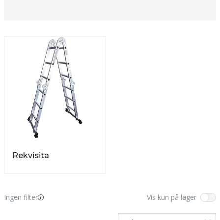
Presenningsstativ og båtbukker sendes ikke i
posten!
Rekvisita
Ingen filter
Vis kun på lager