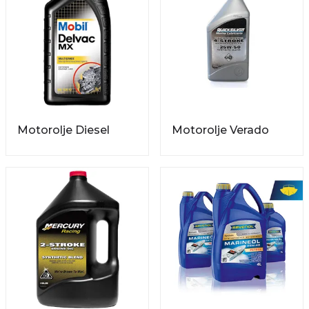
Velg båtmotorolje som er tilpasset din motor og ditt
bruksområde, slik at du får best mulig beskyttelse
både under lagring og ved aktiv bruk på sjøen.
Motorolje Diesel
Motorolje Verado