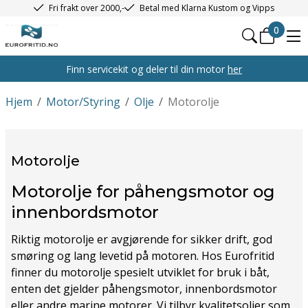
Fri frakt over 2000,-
Betal med Klarna Kustom og Vipps
0
Finn servicekit og deler til din motor
her
Hjem
/
Motor/Styring
/
Olje
/
Motorolje
Motorolje
Motorolje for påhengsmotor og
innenbordsmotor
Riktig motorolje er avgjørende for sikker drift, god
smøring og lang levetid på motoren. Hos Eurofritid
finner du motorolje spesielt utviklet for bruk i båt,
enten det gjelder påhengsmotor, innenbordsmotor
eller andre marine motorer. Vi tilbyr kvalitetsoljer som