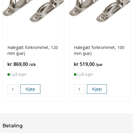
Halegatt forkrommet, 120
Halegatt forkrommet, 100
mm (par)
mm (par)
Pris
Pris
kr 869,00
kr 519,00
/stk
/par
3 på lager
3 på lager
Kjøp
Kjøp
Betaling