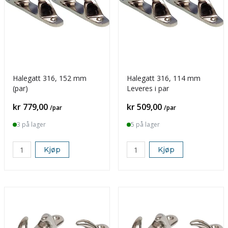
Halegatt 316, 152 mm
Halegatt 316, 114 mm
(par)
Leveres i par
Pris
Pris
kr 779,00
kr 509,00
/par
/par
3 på lager
5 på lager
Kjøp
Kjøp