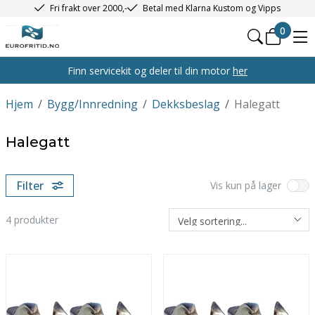
Fri frakt over 2000,-
Betal med Klarna Kustom og Vipps
0
Finn servicekit og deler til din motor
her
Hjem
/
Bygg/Innredning
/
Dekksbeslag
/
Halegatt
Halegatt
Filter
Vis kun på lager
4
produkter