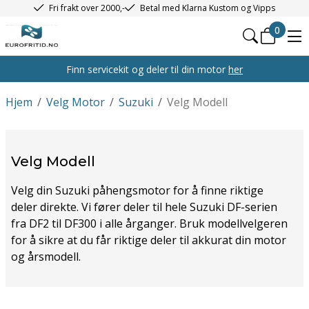
Fri frakt over 2000,-
Betal med Klarna Kustom og Vipps
0
Finn servicekit og deler til din motor
her
Hjem
/
Velg Motor
/
Suzuki
/
Velg Modell
Velg Modell
Velg din Suzuki påhengsmotor for å finne riktige
deler direkte. Vi fører deler til hele Suzuki DF-serien
fra DF2 til DF300 i alle årganger. Bruk modellvelgeren
for å sikre at du får riktige deler til akkurat din motor
og årsmodell.