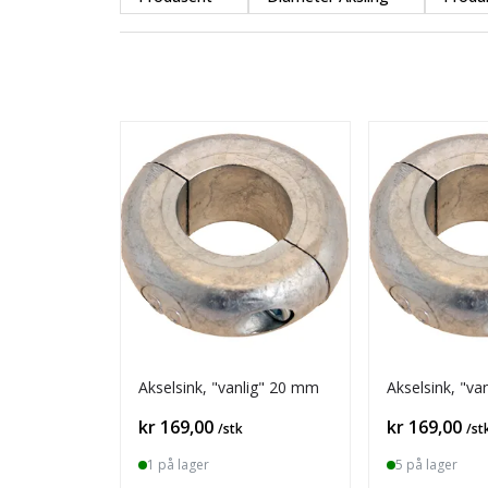
Akselsink, "vanlig" 20 mm
Akselsink, "va
Pris
Pris
kr 169,00
kr 169,00
/stk
/st
1 på lager
5 på lager