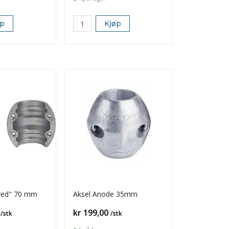
øp
Kjøp
bred" 70 mm
Aksel Anode 35mm
Pris
kr 199,00
/stk
/stk