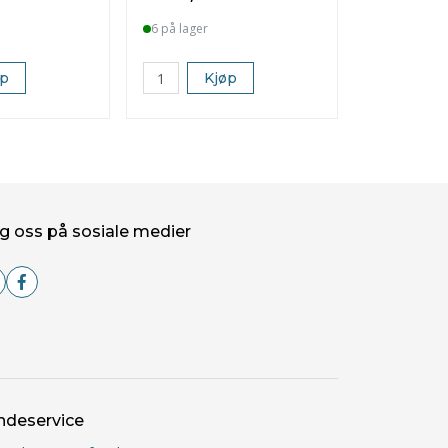
6 på lager
øp
Kjøp
g oss på sosiale medier
ndeservice