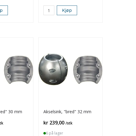
øp
Kjøp
bred" 30 mm
Akselsink, "bred" 32 mm
Pris
kr 239,00
tk
/stk
6 på lager