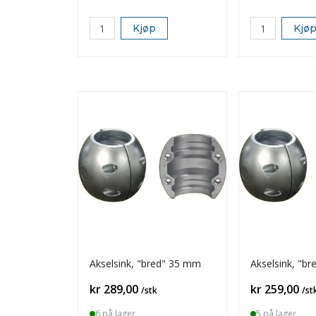
Kjøp
Kjø
Akselsink, "bred" 35 mm
Akselsink, "b
Pris
Pris
kr 289,00
kr 259,00
/stk
/st
6 på lager
5 på lager