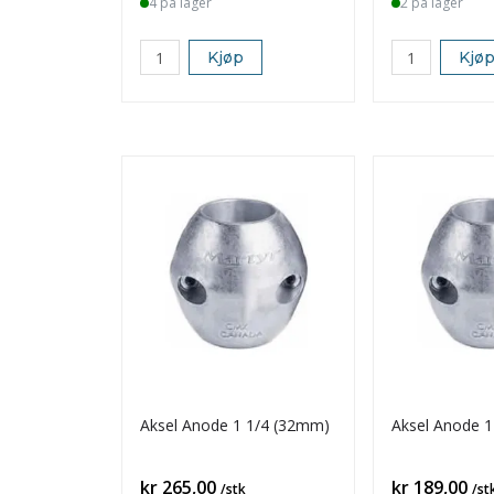
4 på lager
2 på lager
Kjøp
Kjø
Aksel Anode 1 1/4 (32mm)
Aksel Anode 
Pris
Pris
kr 265,00
kr 189,00
/stk
/st