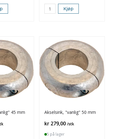
øp
Kjøp
vanlig" 45 mm
Akselsink, "vanlig" 50 mm
Pris
kr 279,00
tk
/stk
5 på lager