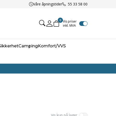
Våre åpningstider
55 33 58 00
0
Vis priser
inkl. MVA
Mine sider
/Sikkerhet
Camping
Komfort/VVS
Vis kun på lager