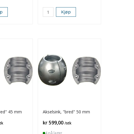
øp
Kjøp
bred" 45 mm
Akselsink, "bred" 50 mm
Pris
kr 599,00
tk
/stk
4 på lager