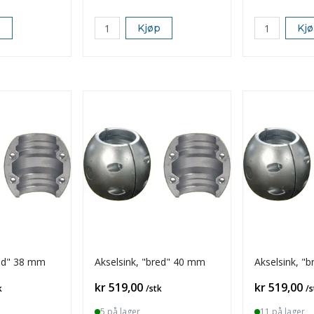
p
Kjøp
Kj
red" 38 mm
Akselsink, "bred" 40 mm
Akselsink, "
Pris
Pris
kr 519,00
kr 519,00
k
/stk
/s
5 på lager
11 på lager