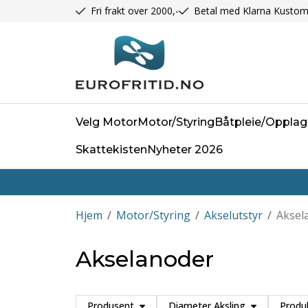
Fri frakt over 2000,-
Betal med Klarna Kustom
Velg Motor
Motor/Styring
Båtpleie/Opplag
Skattekisten
Nyheter 2026
Hjem
/
Motor/Styring
/
Akselutstyr
/
Aksel
Akselanoder
Produsent
Diameter Aksling
Produ