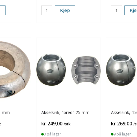
p
Kjøp
Kj
70 mm
Akselsink, "bred" 25 mm
Akselsink, "
Pris
Pris
kr 249,00
kr 269,00
k
/stk
/s
3 på lager
9 på lager