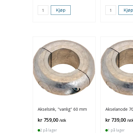
Kjøp
Kjø
Akselsink, "vanlig" 60 mm
Akselanode 
Pris
Pris
kr 759,00
kr 739,00
/stk
/st
2 på lager
1 på lager