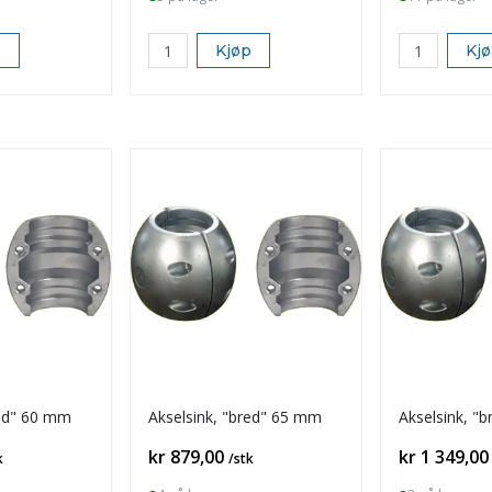
p
Kjøp
Kj
red" 60 mm
Akselsink, "bred" 65 mm
Akselsink, "
Pris
Pris
kr 879,00
kr 1 349,00
k
/stk