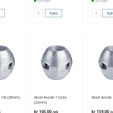
4 på lager
3 på lager
p
Kjøp
Kj
1 1/8 (28mm)
Aksel Anode 1 toms
Aksel Anode
(25mm)
Pris
Pris
kr 165,00
kr 159,00
k
/stk
/s