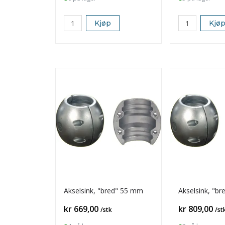
Kjøp
Kjø
Akselsink, "bred" 55 mm
Akselsink, "b
Pris
Pris
kr 669,00
kr 809,00
/stk
/st