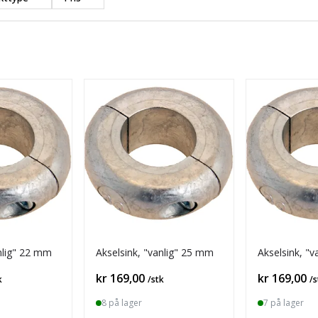
nlig" 22 mm
Akselsink, "vanlig" 25 mm
Akselsink, "
Pris
Pris
kr 169,00
kr 169,00
k
/stk
/s
8 på lager
7 på lager