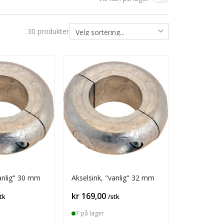
30
produkter
vanlig" 30 mm
Akselsink, "vanlig" 32 mm
Pris
kr 169,00
tk
/stk
7 på lager