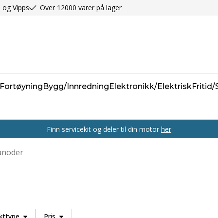
 og Vipps
Over 12000 varer på lager
Fortøyning
Bygg/Innredning
Elektronikk/Elektrisk
Fritid
Finn servicekit og deler til din motor
her
anoder
kttype
Pris