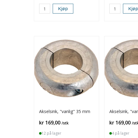
Kjøp
Kjø
Akselsink, "vanlig" 35 mm
Akselsink, "va
Pris
Pris
kr 169,00
kr 169,00
/stk
/st
12 på lager
4 på lager