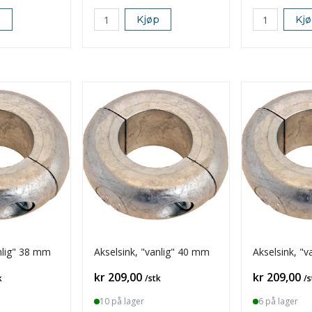
p
Kjøp
Kj
nlig" 38 mm
Akselsink, "vanlig" 40 mm
Akselsink, "
Pris
Pris
kr 209,00
kr 209,00
k
/stk
/s
10 på lager
6 på lager