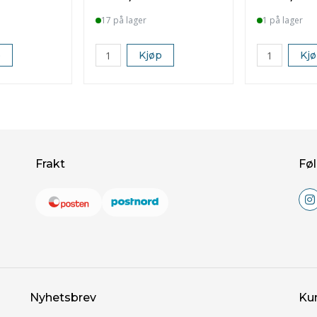
17 på lager
1 på lager
p
Kjøp
Kj
Frakt
Føl
Nyhetsbrev
Ku