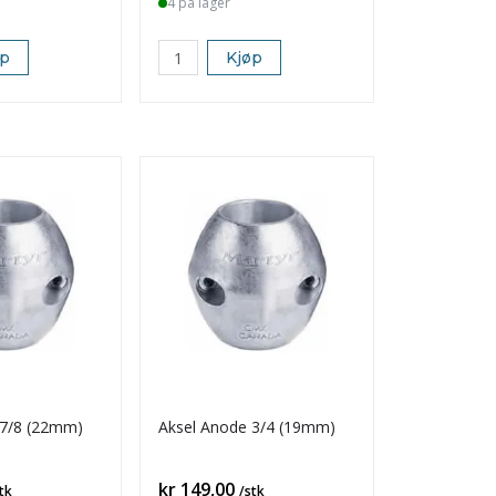
4 på lager
øp
Kjøp
 7/8 (22mm)
Aksel Anode 3/4 (19mm)
Pris
kr 149,00
tk
/stk