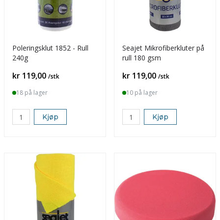
Poleringsklut 1852 - Rull
Seajet Mikrofiberkluter på
240g
rull 180 gsm
Pris
Pris
kr 119,00
kr 119,00
/stk
/stk
18 på lager
10 på lager
Kjøp
Kjøp