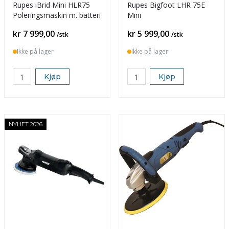
Rupes iBrid Mini HLR75
Rupes Bigfoot LHR 75E
Poleringsmaskin m. batteri
Mini
Pris
Pris
kr 7 999,00
kr 5 999,00
/stk
/stk
Ikke på lager
Ikke på lager
Kjøp
Kjøp
NYHET 2026