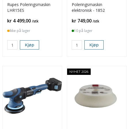
Rupes Poleringsmaskin
Poleringsmaskin
LHR15ES
elektronisk - 1852
Pris
Pris
kr 4 499,00
kr 749,00
/stk
/stk
Ikke på lager
10 på lager
Kjøp
Kjøp
NYHET 2026