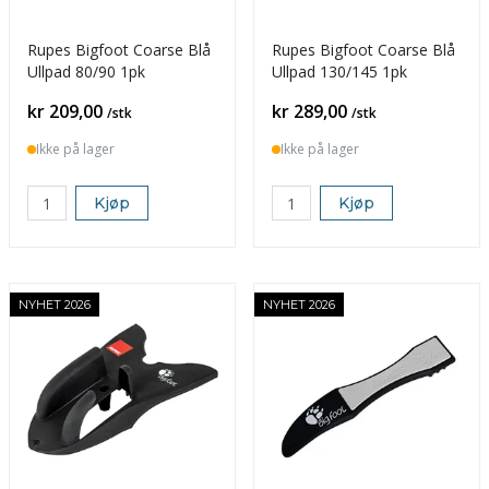
Rupes Bigfoot Coarse Blå
Rupes Bigfoot Coarse Blå
Ullpad 80/90 1pk
Ullpad 130/145 1pk
Pris
Pris
kr 209,00
kr 289,00
/stk
/stk
Ikke på lager
Ikke på lager
Kjøp
Kjøp
NYHET 2026
NYHET 2026