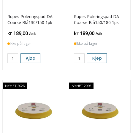
Rupes Poleringspad DA
Rupes Poleringspad DA
Coarse Blå130/150 1pk
Coarse Blå150/180 1pk
Pris
Pris
kr 189,00
kr 189,00
/stk
/stk
Ikke på lager
Ikke på lager
Kjøp
Kjøp
NYHET 2026
NYHET 2026