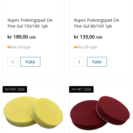
Rupes Poleringspad DA
Rupes Poleringspad DA
Fine Gul 150/180 1pk
Fine Gul 80/100 1pk
Pris
Pris
kr 189,00
kr 139,00
/stk
/stk
Ikke på lager
Ikke på lager
Kjøp
Kjøp
NYHET 2026
NYHET 2026