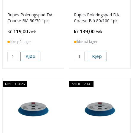
Rupes Poleringspad DA
Rupes Poleringspad DA
Coarse Blå 50/70 1pk
Coarse Blå 80/100 1pk
Pris
Pris
kr 119,00
kr 139,00
/stk
/stk
Ikke på lager
Ikke på lager
Kjøp
Kjøp
NYHET 2026
NYHET 2026