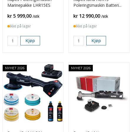
Marinepakke LHR15ES
Poleringsmaskin Batteri
BAS Kit
Pris
Pris
kr 5 999,00
kr 12 990,00
/stk
/stk
Ikke på lager
Ikke på lager
Kjøp
Kjøp
NYHET 2026
NYHET 2026