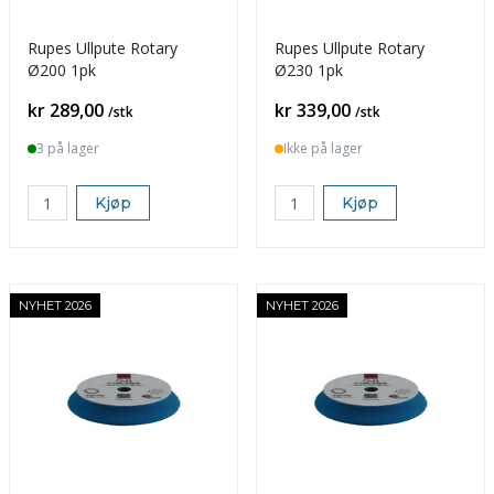
Rupes Ullpute Rotary
Rupes Ullpute Rotary
Ø200 1pk
Ø230 1pk
Pris
Pris
kr 289,00
kr 339,00
/stk
/stk
3 på lager
Ikke på lager
Kjøp
Kjøp
NYHET 2026
NYHET 2026