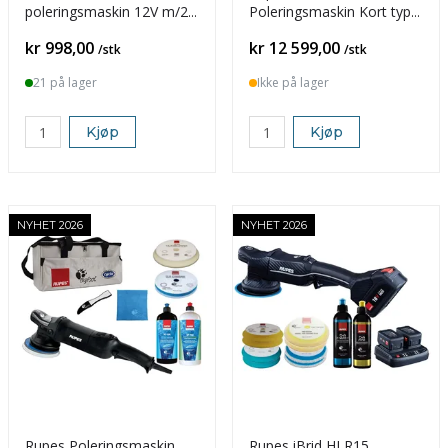
poleringsmaskin 12V m/2
Poleringsmaskin Kort type,
batterier
LUX Kit
Pris
Pris
kr 998,00
kr 12 599,00
/stk
/stk
21 på lager
Ikke på lager
Kjøp
Kjøp
NYHET 2026
NYHET 2026
Rupes Poleringsmaskin
Rupes iBrid HLR15