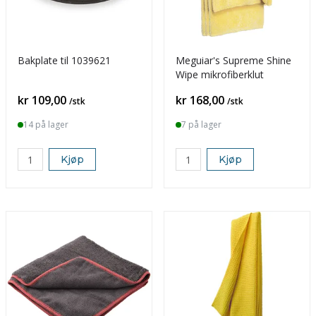
Bakplate til 1039621
Meguiar's Supreme Shine
Wipe mikrofiberklut
Pris
Pris
kr 109,00
kr 168,00
/stk
/stk
14 på lager
7 på lager
Kjøp
Kjøp