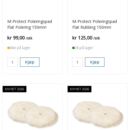
M-Protect Poleringspad
M-Protect Poleringspad
Flat Polering 150mm
Flat Rubbing 150mm
Pris
Pris
kr 99,00
kr 125,00
/stk
/stk
Ikke på lager
28 på lager
Kjøp
Kjøp
NYHET 2026
NYHET 2026