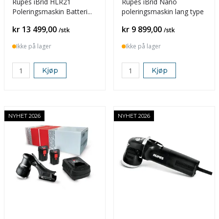
Rupes iBrid HLR21
Rupes iBrid Nano
Poleringsmaskin Batteri
poleringsmaskin lang type
BAS Kit
Pris
Pris
kr 13 499,00
kr 9 899,00
/stk
/stk
Ikke på lager
Ikke på lager
Kjøp
Kjøp
NYHET 2026
NYHET 2026