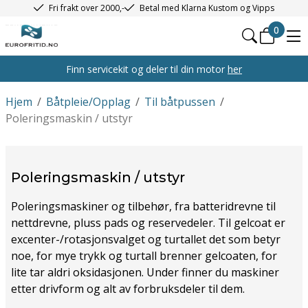
Fri frakt over 2000,-
Betal med Klarna Kustom og Vipps
0
Finn servicekit og deler til din motor
her
Hjem
/
Båtpleie/Opplag
/
Til båtpussen
/
Poleringsmaskin / utstyr
Poleringsmaskin / utstyr
Poleringsmaskiner og tilbehør, fra batteridrevne til
nettdrevne, pluss pads og reservedeler. Til gelcoat er
excenter-/rotasjonsvalget og turtallet det som betyr
noe, for mye trykk og turtall brenner gelcoaten, for
lite tar aldri oksidasjonen. Under finner du maskiner
etter drivform og alt av forbruksdeler til dem.