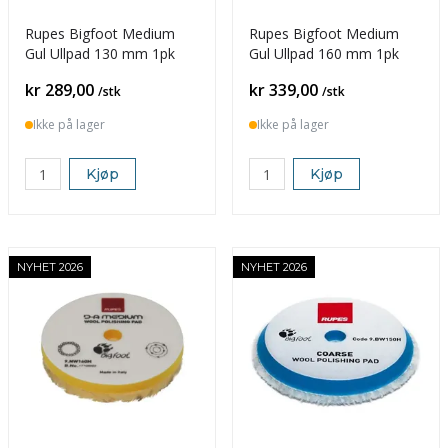
Rupes Bigfoot Medium
Rupes Bigfoot Medium
Gul Ullpad 130 mm 1pk
Gul Ullpad 160 mm 1pk
Pris
Pris
kr 289,00
kr 339,00
/stk
/stk
Ikke på lager
Ikke på lager
Kjøp
Kjøp
NYHET 2026
NYHET 2026