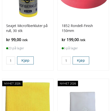
Seajet Microfiberkluter på
1852 Rondell-Finish
rull, 30 stk
150mm
Pris
Pris
kr 99,00
kr 199,00
/stk
/stk
23 på lager
6 på lager
Kjøp
Kjøp
NYHET 2026
NYHET 2026