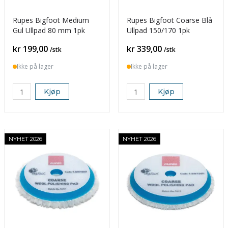
Rupes Bigfoot Medium
Rupes Bigfoot Coarse Blå
Gul Ullpad 80 mm 1pk
Ullpad 150/170 1pk
Pris
Pris
kr 199,00
kr 339,00
/stk
/stk
Ikke på lager
Ikke på lager
Kjøp
Kjøp
NYHET 2026
NYHET 2026