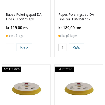
Rupes Poleringspad DA
Rupes Poleringspad DA
Fine Gul 50/70 1pk
Fine Gul 130/150 1pk
Pris
Pris
kr 119,00
kr 189,00
/stk
/stk
Ikke på lager
Ikke på lager
Kjøp
Kjøp
NYHET 2026
NYHET 2026