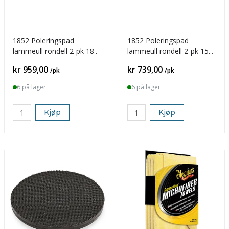
1852 Poleringspad
1852 Poleringspad
lammeull rondell 2-pk 180
lammeull rondell 2-pk 150
mm
mm
Pris
Pris
kr 959,00
kr 739,00
/pk
/pk
6 på lager
6 på lager
Kjøp
Kjøp