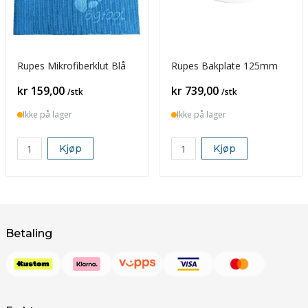
Rupes Mikrofiberklut Blå
Rupes Bakplate 125mm
Pris
Pris
kr 159,00
kr 739,00
/stk
/stk
Ikke på lager
Ikke på lager
Kjøp
Kjøp
Betaling