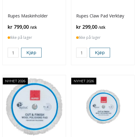
Rupes Maskinholder
Rupes Claw Pad Verktøy
Pris
Pris
kr 799,00
kr 299,00
/stk
/stk
Ikke på lager
Ikke på lager
Kjøp
Kjøp
NYHET 2026
NYHET 2026