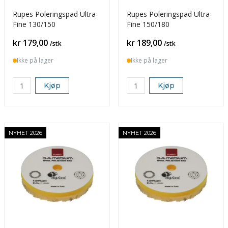
Rupes Poleringspad Ultra-
Rupes Poleringspad Ultra-
Fine 130/150
Fine 150/180
Pris
Pris
kr 179,00
kr 189,00
/stk
/stk
Ikke på lager
Ikke på lager
Kjøp
Kjøp
NYHET 2026
NYHET 2026