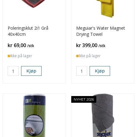
Poleringsklut 2i1 Grå
Meguiar's Water Magnet
40x40cm
Drying Towel
Pris
Pris
kr 69,00
kr 399,00
/stk
/stk
Ikke på lager
Ikke på lager
Kjøp
Kjøp
NYHET 2026