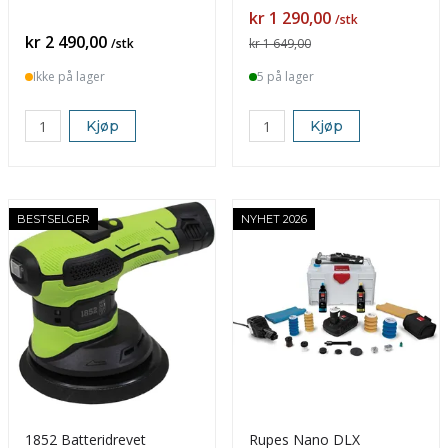
m/poleringsmaskin!
Pris
kr 1 290,00
/stk
Pris
kr 2 490,00
/stk
kr 1 649,00
Ikke på lager
5 på lager
Kjøp
Kjøp
BESTSELGER
NYHET 2026
1852 Batteridrevet
Rupes Nano DLX