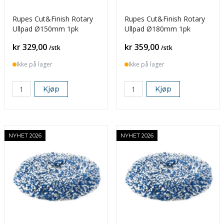
Rupes Cut&Finish Rotary
Rupes Cut&Finish Rotary
Ullpad Ø150mm 1pk
Ullpad Ø180mm 1pk
Pris
Pris
kr 329,00
kr 359,00
/stk
/stk
Ikke på lager
Ikke på lager
Kjøp
Kjøp
NYHET 2026
NYHET 2026