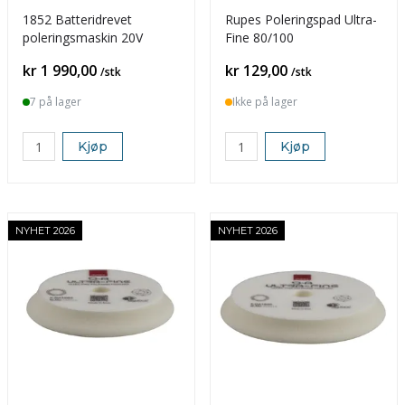
1852 Batteridrevet
Rupes Poleringspad Ultra-
poleringsmaskin 20V
Fine 80/100
Pris
Pris
kr 1 990,00
kr 129,00
/stk
/stk
7 på lager
Ikke på lager
Kjøp
Kjøp
NYHET 2026
NYHET 2026