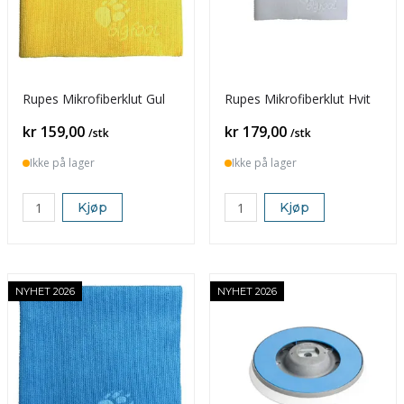
Rupes Mikrofiberklut Gul
Rupes Mikrofiberklut Hvit
Pris
Pris
kr 159,00
kr 179,00
/stk
/stk
Ikke på lager
Ikke på lager
Kjøp
Kjøp
NYHET 2026
NYHET 2026