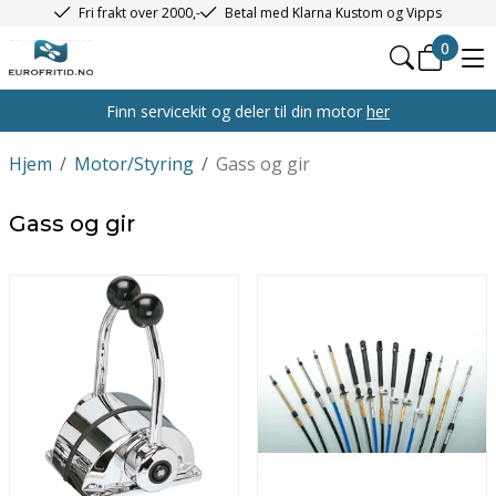
Fri frakt over 2000,-
Betal med Klarna Kustom og Vipps
0
Finn servicekit og deler til din motor
her
Hjem
/
Motor/Styring
/
Gass og gir
Gass og gir