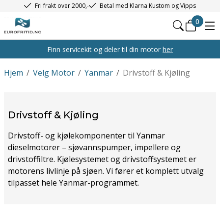
Fri frakt over 2000,-
Betal med Klarna Kustom og Vipps
0
Finn servicekit og deler til din motor
her
Hjem
/
Velg Motor
/
Yanmar
/
Drivstoff & Kjøling
Drivstoff & Kjøling
Drivstoff- og kjølekomponenter til Yanmar
dieselmotorer – sjøvannspumper, impellere og
drivstoffiltre. Kjølesystemet og drivstoffsystemet er
motorens livlinje på sjøen. Vi fører et komplett utvalg
tilpasset hele Yanmar-programmet.