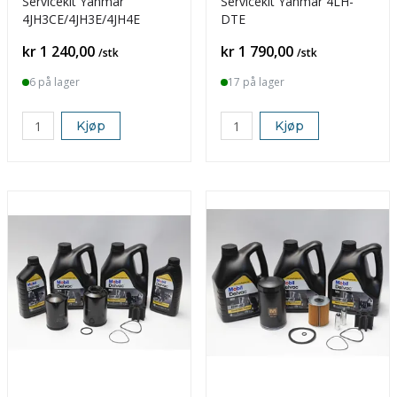
Servicekit Yanmar
Servicekit Yanmar 4LH-
4JH3CE/4JH3E/4JH4E
DTE
Pris
Pris
kr 1 240,00
kr 1 790,00
/stk
/stk
6 på lager
17 på lager
Kjøp
Kjøp