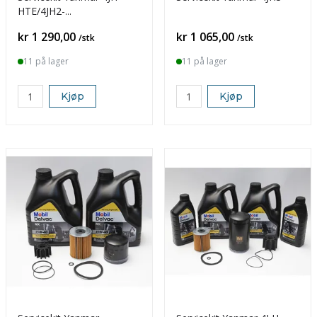
HTE/4JH2-
DTE/HTE/TE/UTE
Pris
Pris
kr 1 290,00
kr 1 065,00
/stk
/stk
11 på lager
11 på lager
Kjøp
Kjøp