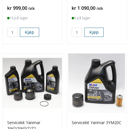
Pris
Pris
kr 999,00
kr 1 090,00
/stk
/stk
10 på lager
6 på lager
Kjøp
Kjøp
Servicekit Yanmar
Servicekit Yanmar 3YM20C
3JH2/3JH3/Z/Z1