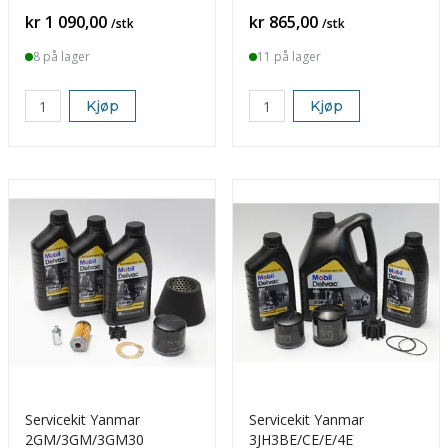
Pris
Pris
kr 1 090,00
kr 865,00
/stk
/stk
8 på lager
11 på lager
Kjøp
Kjøp
Servicekit Yanmar
Servicekit Yanmar
2GM/3GM/3GM30
3JH3BE/CE/E/4E