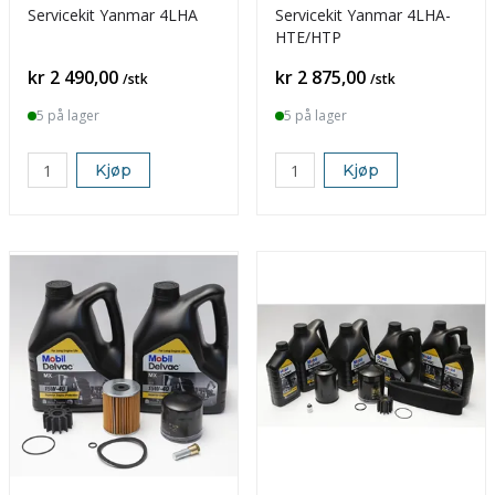
Servicekit Yanmar 4LHA
Servicekit Yanmar 4LHA-
HTE/HTP
Pris
Pris
kr 2 490,00
kr 2 875,00
/stk
/stk
5 på lager
5 på lager
Kjøp
Kjøp