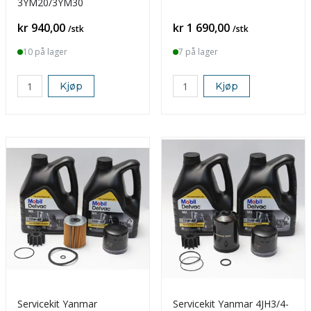
3YM20/3YM30
Pris
Pris
kr 940,00
kr 1 690,00
/stk
/stk
10 på lager
7 på lager
Kjøp
Kjøp
Servicekit Yanmar
Servicekit Yanmar 4JH3/4-