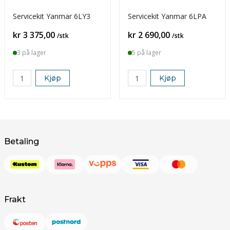
Servicekit Yanmar 6LY3
Servicekit Yanmar 6LPA
Pris
Pris
kr 3 375,00
kr 2 690,00
/stk
/stk
3 på lager
5 på lager
Kjøp
Kjøp
Betaling
Frakt