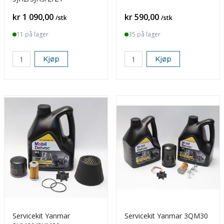
Pris
Pris
kr 1 090,00
kr 590,00
/stk
/stk
11 på lager
35 på lager
Kjøp
Kjøp
Servicekit Yanmar
Servicekit Yanmar 3QM30