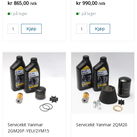
Pris
Pris
kr 865,00
kr 990,00
/stk
/stk
1 på lager
1 på lager
Kjøp
Kjøp
Servicekit Yanmar
Servicekit Yanmar 2QM20
2GM20F-YEU/2YM15