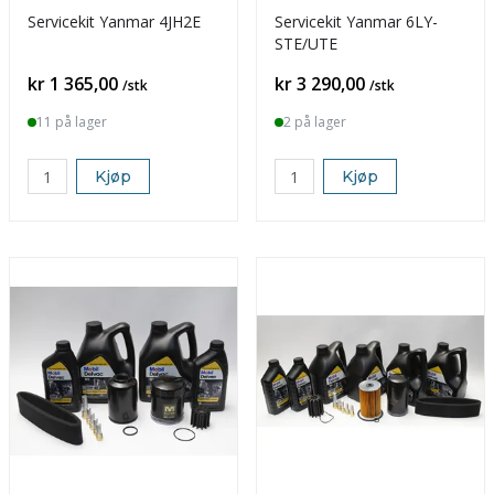
Servicekit Yanmar 4JH2E
Servicekit Yanmar 6LY-
STE/UTE
Pris
Pris
kr 1 365,00
kr 3 290,00
/stk
/stk
11 på lager
2 på lager
Kjøp
Kjøp