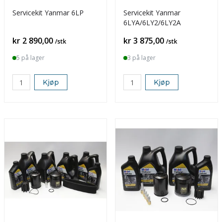
Servicekit Yanmar 6LP
Servicekit Yanmar
6LYA/6LY2/6LY2A
Pris
Pris
kr 2 890,00
kr 3 875,00
/stk
/stk
5 på lager
3 på lager
Kjøp
Kjøp