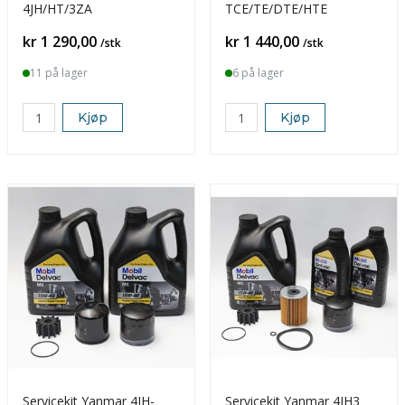
4JH/HT/3ZA
TCE/TE/DTE/HTE
Pris
Pris
kr 1 290,00
kr 1 440,00
/stk
/stk
11 på lager
6 på lager
Kjøp
Kjøp
Servicekit Yanmar 4JH-
Servicekit Yanmar 4JH3