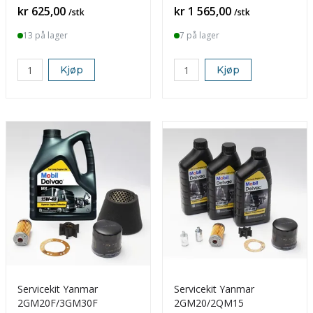
Pris
Pris
kr 625,00
kr 1 565,00
/stk
/stk
13 på lager
7 på lager
Kjøp
Kjøp
Servicekit Yanmar
Servicekit Yanmar
2GM20F/3GM30F
2GM20/2QM15