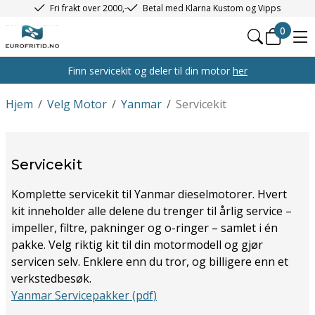
Fri frakt over 2000,-
Betal med Klarna Kustom og Vipps
0
Finn servicekit og deler til din motor
her
Hjem
/
Velg Motor
/
Yanmar
/
Servicekit
Servicekit
Komplette servicekit til Yanmar dieselmotorer. Hvert
kit inneholder alle delene du trenger til årlig service –
impeller, filtre, pakninger og o-ringer – samlet i én
pakke. Velg riktig kit til din motormodell og gjør
servicen selv. Enklere enn du tror, og billigere enn et
verkstedbesøk.
Yanmar Servicepakker (pdf)