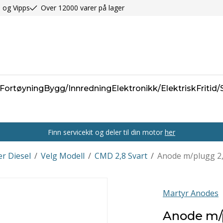
 og Vipps
Over 12000 varer på lager
Fortøyning
Bygg/Innredning
Elektronikk/Elektrisk
Fritid
Finn servicekit og deler til din motor
her
r Diesel
/
Velg Modell
/
CMD 2,8 Svart
/
Anode m/plugg 2,8
Martyr Anodes
Anode m/p