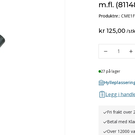
m.fl. (8114
Produktnr.:
CME1F
kr 125,00
/
st
1
Lager
27 på lager
Hylleplasserin
Legg i handle
Fri frakt over 
Betal med Kla
Over 12000 va