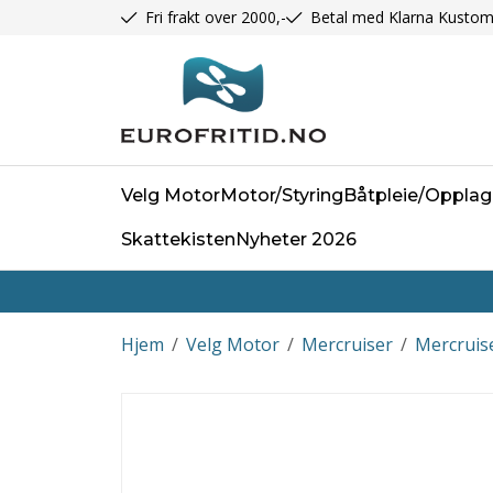
Fri frakt over 2000,-
Betal med Klarna Kustom
Velg Motor
Motor/Styring
Båtpleie/Opplag
Skattekisten
Nyheter 2026
Hjem
/
Velg Motor
/
Mercruiser
/
Mercruise