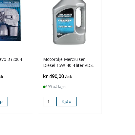
avo 3 (2004-
Motorolje Mercruiser
Servoreim 2
Diesel 15W-40 4 liter VDS-
4,5
Pris
Pris
kr 490,00
kr 92,00
tk
/stk
/s
599 på lager
23 på lager
øp
Kjøp
K