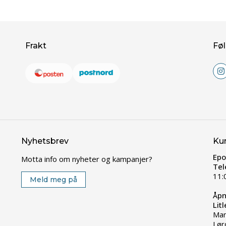
Frakt
Føl
Nyhetsbrev
Ku
Epo
Motta info om nyheter og kampanjer?
Tel
11:
Meld meg på
Åpn
Lit
Man
Lør