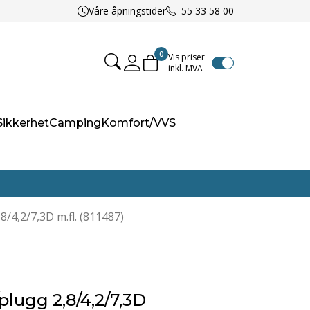
Våre åpningstider
55 33 58 00
0
Vis priser
inkl. MVA
Mine sider
/Sikkerhet
Camping
Komfort/VVS
/4,2/7,3D m.fl. (811487)
lugg 2,8/4,2/7,3D