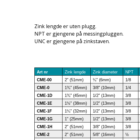
Zink lengde er uten plugg.
NPT er gjengene på messingpluggen.
UNC er gjengene på zinkstaven.
Art nr
Zink lengde
Zink diameter
NPT
CME-00
2" (51mm)
¼" (6mm)
1/8
CME-0
1¾" (45mm)
3/8" (10mm)
1/4
CME-1D
1¾" (45mm)
1/2" (13mm)
3/8
CME-1E
1½" (38mm)
1/2" (13mm)
3/8
CME-1F
1¼" (32mm)
1/2" (13mm)
3/8
CME-1G
1" (25mm)
1/2" (13mm)
3/8
CME-1H
2" (51mm)
3/8" (10mm)
3/8
CME-2
2" (51mm)
5/8" (16mm)
½