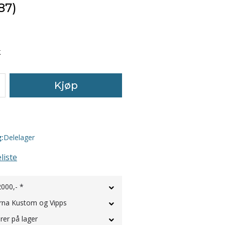
87)
k
Kjøp
g:
Delelager
liste
2000,- *
rna Kustom og Vipps
rer på lager