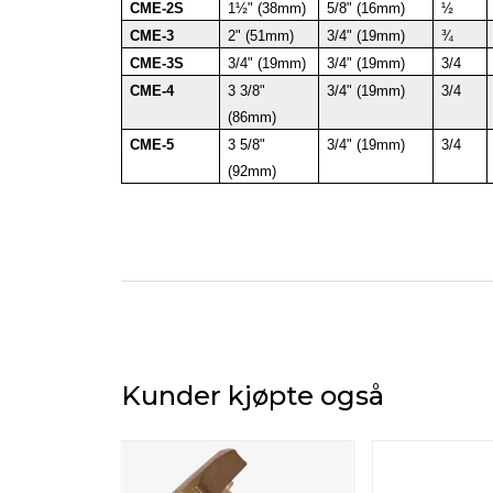
CME-2S
1½" (38mm)
5/8" (16mm)
½
CME-3
2" (51mm)
3/4" (19mm)
¾
CME-3S
3/4" (19mm)
3/4" (19mm)
3/4
CME-4
3 3/8"
3/4" (19mm)
3/4
(86mm)
CME-5
3 5/8"
3/4" (19mm)
3/4
(92mm)
Kunder kjøpte også