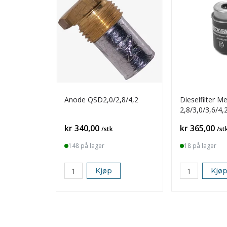
Anode QSD2,0/2,8/4,2
Dieselfilter Me
2,8/3,0/3,6/4,
Pris
Pris
kr 340,00
kr 365,00
/stk
/st
148 på lager
18 på lager
Kjøp
Kjø