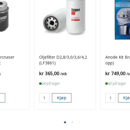
rcruiser
Oljefilter D2,8/3,0/3,6/4,2
Anode Kit Br
2
(LF3861)
opp)
Pris
Pris
kr 365,00
kr 749,00
k
/stk
/s
64 på lager
43 på lager
p
Kjøp
Kj