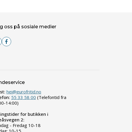
g oss på sosiale medier
ndeservice
st:
hei@eurofritid.no
efon:
55 33 58 00
(Telefontid fra
00-14:00)
ingstider for butikken i
leåsvegen 2:
dag - Fredag 10-18
dag: 10-15