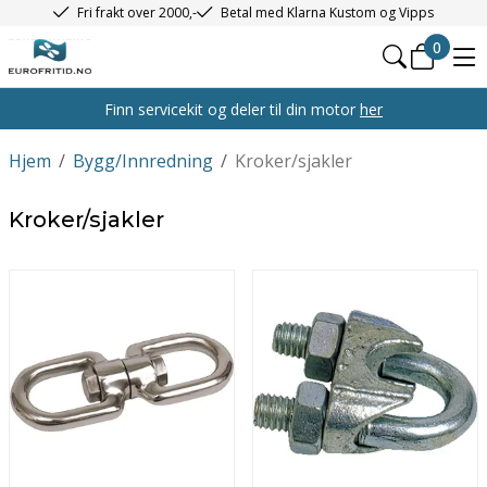
Fri frakt over 2000,-
Betal med Klarna Kustom og Vipps
0
Finn servicekit og deler til din motor
her
Hjem
/
Bygg/Innredning
/
Kroker/sjakler
Kroker/sjakler