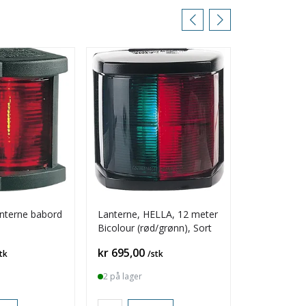
anterne babord
Lanterne, HELLA, 12 meter
Lalizas Mic
Bicolour (rød/grønn), Sort
& Babord L
Flush sort
Pris
Pris
kr 695,00
kr 499,00
tk
/stk
2 på lager
1 på lager