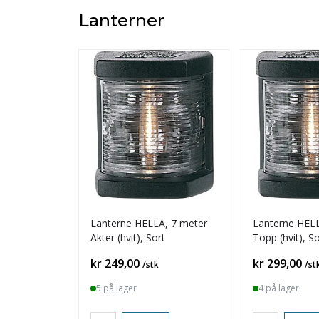
Lanterner
Lanterne HELLA, 7 meter
Lanterne HELL
Akter (hvit), Sort
Topp (hvit), So
Pris
Pris
kr 249,00
kr 299,00
/stk
/st
5 på lager
4 på lager