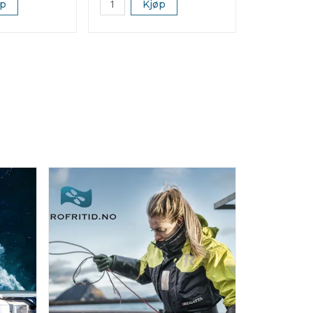
øp
Kjøp
K