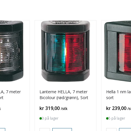
A, 7 meter
Lanterne HELLA, 7 meter
Hella 1 nm l
rt
Bicolour (rød/grønn), Sort
sort
Pris
Pris
kr 319,00
kr 239,00
k
/stk
/s
3 på lager
5 på lager