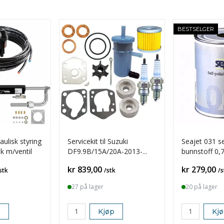
BESTSELGER
ulisk styring
Servicekit til Suzuki
Seajet 031 s
hk m/ventil
DF9.9B/15A/20A-2013-
bunnstoff 0,75
2018
Pris
Pris
kr 839,00
kr 279,00
stk
/stk
/s
27 på lager
20 på lager
p
Kjøp
Kj