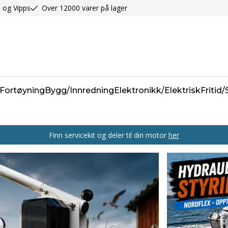
 og Vipps
Over 12000 varer på lager
Fortøyning
Bygg/Innredning
Elektronikk/Elektrisk
Fritid
Finn servicekit og deler til din motor
her