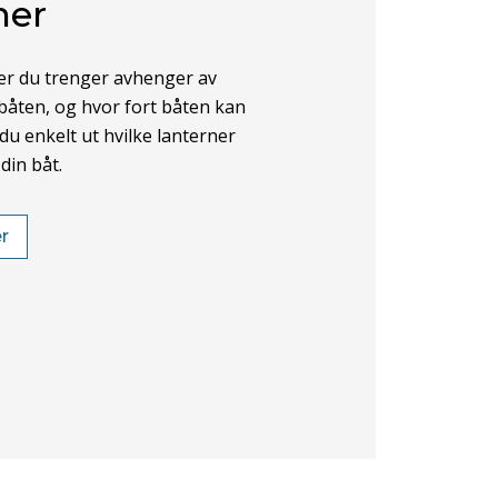
ner
ner du trenger avhenger av
båten, og hvor fort båten kan
 du enkelt ut hvilke lanterner
din båt.
r