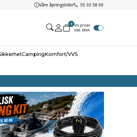
Våre åpningstider
55 33 58 00
0
Vis priser
inkl. MVA
Mine sider
/Sikkerhet
Camping
Komfort/VVS