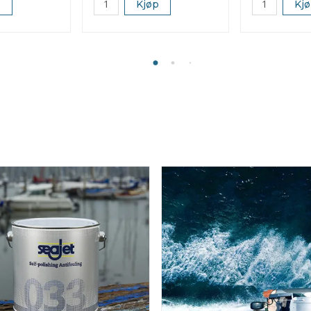
p
Kjøp
Kj