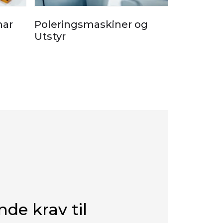
mar
Poleringsmaskiner og
Voks og 
Utstyr
nde krav til