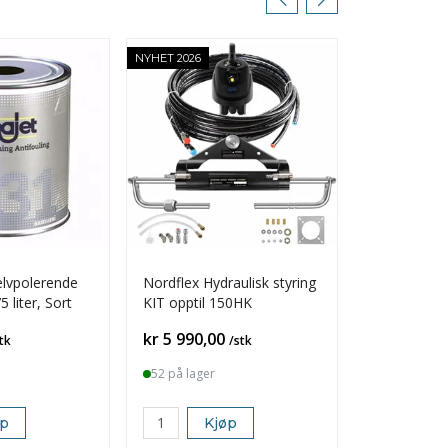
NYHET 2026
elvpolerende
Nordflex Hydraulisk styring
Seajet 040 
 liter, Sort
KIT opptil 150HK
Pris
Pris
kr 5 990,00
kr 349,00
tk
/stk
52 på lager
14 på lager
øp
Kjøp
K