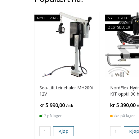
NYHET 2026
NYHET 2026
BESTSELGER
Sea-Lift teinehaler MH200i
NordFlex Hydra
12V
KIT opptil 90 
Pris
Pris
kr 5 990,00
kr 5 390,00
/stk
/
12 på lager
Ikke på lager
Kjøp
Kjø