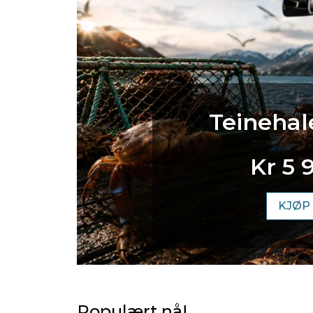
Teinehal
Kr 5 
KJØP
Populært nå!