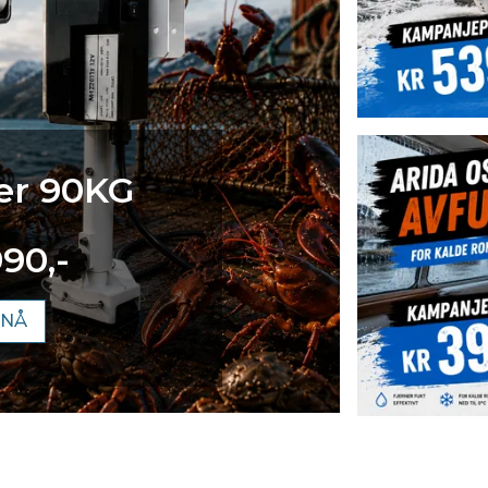
er 90KG
990,-
 NÅ