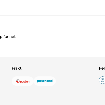
øp funnet
Frakt
Føl