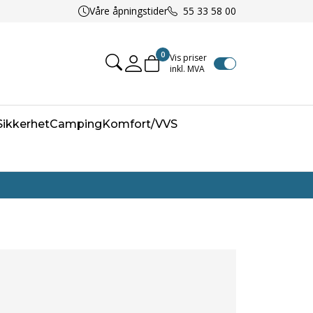
Våre åpningstider
55 33 58 00
0
Vis priser
inkl. MVA
Mine sider
/Sikkerhet
Camping
Komfort/VVS