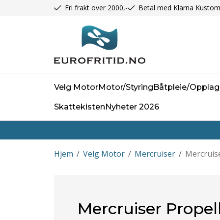
Fri frakt over 2000,-
Betal med Klarna Kustom
Velg Motor
Motor/Styring
Båtpleie/Opplag
Skattekisten
Nyheter 2026
Hjem
/
Velg Motor
/
Mercruiser
/
Mercruise
Mercruiser Propel