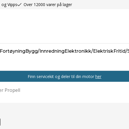
 og Vipps
Over 12000 varer på lager
Fortøyning
Bygg/Innredning
Elektronikk/Elektrisk
Fritid
Finn servicekit og deler til din motor
her
r Propell
l