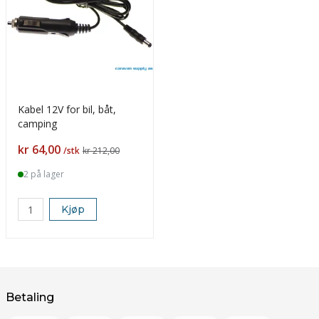
Kabel 12V for bil, båt,
camping
Pris
kr 64,00
/stk
kr 212,00
2 på lager
Kjøp
Betaling