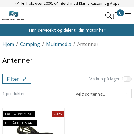
Fri frakt over 2000,-
Betal med Klarna Kustom og Vipps
0
Finn servicekit og deler til din motor
her
Hjem
/
Camping
/
Multimedia
/
Antenner
Antenner
Filter
Vis kun på lager
1
produkter
-70%
LAGERTØMMING
UTGÅENDE VARE