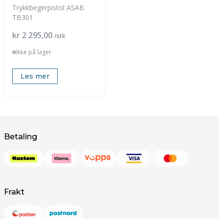
Trykkbegerpistol ASAB
TB301
Pris
kr 2 295,00
/stk
Ikke på lager
Les mer
Betaling
Frakt