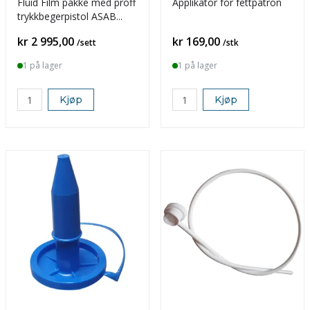
Fluid Film pakke med proff
Applikator for fettpatron
trykkbegerpistol ASAB
TB301
Pris
Pris
kr 2 995,00
kr 169,00
/sett
/stk
1 på lager
1 på lager
Kjøp
Kjøp