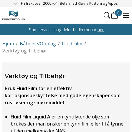
Fri frakt over 2000,-
Betal med Klarna Kustom og Vipps
0
Finn servicekit og deler til din motor
her
Hjem
/
Båtpleie/Opplag
/
Fluid Film
/
Verktøy og Tilbehør
Verktøy og Tilbehør
Bruk Fluid Film for en effektiv
korrosjonsbeskyttelse med gode egenskaper som
rustløser og smøremiddel.
Fluid Film Liquid A
er en tyntflytende olje som
brukes der man ønsker en tynn film eller til å tynne
ut den mellomtykke NAS.