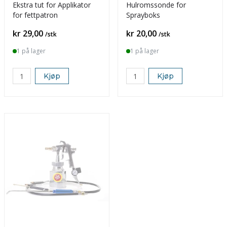
Ekstra tut for Applikator
Hulromssonde for
for fettpatron
Sprayboks
Pris
Pris
kr 29,00
kr 20,00
/stk
/stk
1 på lager
1 på lager
Kjøp
Kjøp