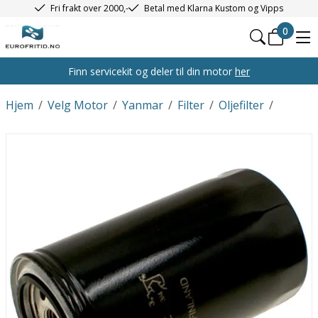
Fri frakt over 2000,-
Betal med Klarna Kustom og Vipps
0
Finn servicekit og deler til din motor
her
Hjem
/
Velg Motor
/
Yanmar
/
Filter
/
Oljefilter
/