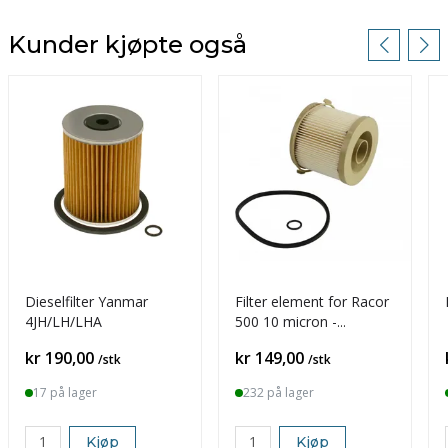
Kunder kjøpte også
Dieselfilter Yanmar
Filter element for Racor
4JH/LH/LHA
500 10 micron -
2010TM-OR
Pris
Pris
kr 190,00
kr 149,00
/stk
/stk
17 på lager
232 på lager
Kjøp
Kjøp