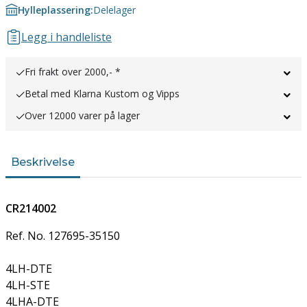
Hylleplassering:
Delelager
Legg i handleliste
Fri frakt over 2000,- *
Betal med Klarna Kustom og Vipps
Over 12000 varer på lager
Beskrivelse
CR214002
Ref. No. 127695-35150
4LH-DTE
4LH-STE
4LHA-DTE