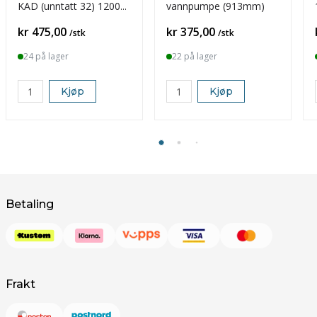
KAD (unntatt 32) 1200
vannpumpe (913mm)
mm
Pris
Pris
kr 475,00
kr 375,00
/stk
/stk
24 på lager
22 på lager
Kjøp
Kjøp
Betaling
Frakt