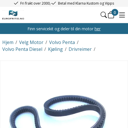
Fri frakt over 2000,-
Betal med Klarna Kustom og Vipps
0
Finn servicekit og deler til din motor
her
Hjem
/
Velg Motor
/
Volvo Penta
/
Volvo Penta Diesel
/
Kjøling
/
Drivreimer
/