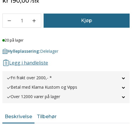
kr 190,00
/
stk
1
Kjøp
Lager
20 på lager
Hylleplassering:
Delelager
Legg i handleliste
Fri frakt over 2000,- *
Betal med Klarna Kustom og Vipps
Over 12000 varer på lager
Beskrivelse
Tilbehør