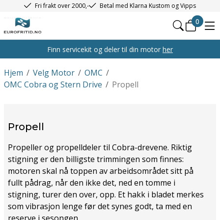
Fri frakt over 2000,-
Betal med Klarna Kustom og Vipps
0
Finn servicekit og deler til din motor
her
Hjem
/
Velg Motor
/
OMC
/
OMC Cobra og Stern Drive
/
Propell
Propell
Propeller og propelldeler til Cobra-drevene. Riktig
stigning er den billigste trimmingen som finnes:
motoren skal nå toppen av arbeidsområdet sitt på
fullt pådrag, når den ikke det, ned en tomme i
stigning, turer den over, opp. Et hakk i bladet merkes
som vibrasjon lenge før det synes godt, ta med en
reserve i sesongen.