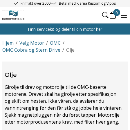
Fri frakt over 2000,-
Betal med Klarna Kustom og Vipps
0
Finn servicekit og deler til din motor
her
Hjem
/
Velg Motor
/
OMC
/
OMC Cobra og Stern Drive
/
Olje
Olje
Girolje til drev og motorolje til de OMC-baserte
motorene. Drevet skal ha girolje etter spesifikasjon,
og skift om høsten, ikke våren, da avslører du
vannintrenging før den får stå og jobbe hele vinteren.
Sjekk magnetpluggen når du først tapper. Motorolje
etter motorprodusentens krav, med filter hver gang.