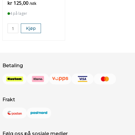
Pris
kr 125,00
/stk
4 på lager
Kjøp
Betaling
Frakt
Følg oss på sosiale medier