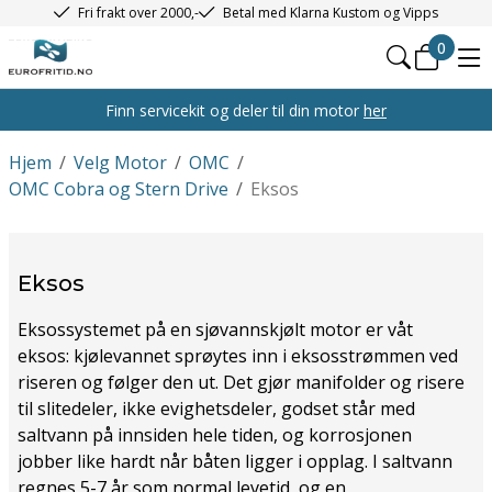
Fri frakt over 2000,-
Betal med Klarna Kustom og Vipps
0
Finn servicekit og deler til din motor
her
Hjem
/
Velg Motor
/
OMC
/
OMC Cobra og Stern Drive
/
Eksos
Eksos
Eksossystemet på en sjøvannskjølt motor er våt
eksos: kjølevannet sprøytes inn i eksosstrømmen ved
riseren og følger den ut. Det gjør manifolder og risere
til slitedeler, ikke evighetsdeler, godset står med
saltvann på innsiden hele tiden, og korrosjonen
jobber like hardt når båten ligger i opplag. I saltvann
regnes 5-7 år som normal levetid, og en