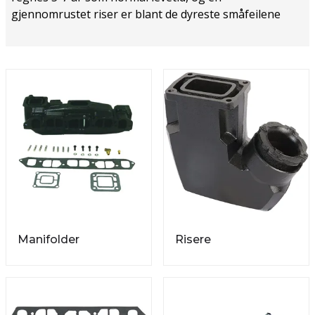
gjennomrustet riser er blant de dyreste småfeilene
som finnes, siden vannet kan trekke inn i sylindrene
via åpne eksosventiler. Her finner du manifolder,
risere, pakninger, slanger og monteringssett til de
OMC-baserte motorene.
Manifolder
Risere