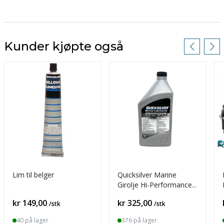
Kunder kjøpte også
Lim til belger
Quicksilver Marine
Girolje Hi-Performance
SAE90
Pris
Pris
kr 149,00
kr 325,00
/stk
/stk
40 på lager
376 på lager