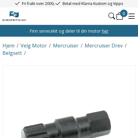
Fri frakt over 2000,-
Betal med Klarna Kustom og Vipps
0
Finn servicekit og deler til din motor
her
Hjem
/
Velg Motor
/
Mercruiser
/
Mercruiser Drev
/
Belgsett
/