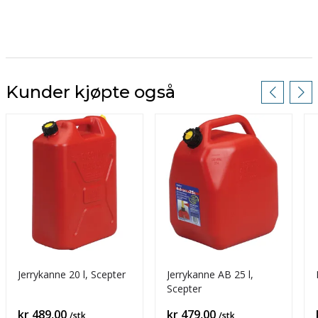
Kunder kjøpte også
Jerrykanne 20 l, Scepter
Jerrykanne AB 25 l,
Scepter
Pris
Pris
kr 489,00
kr 479,00
/stk
/stk