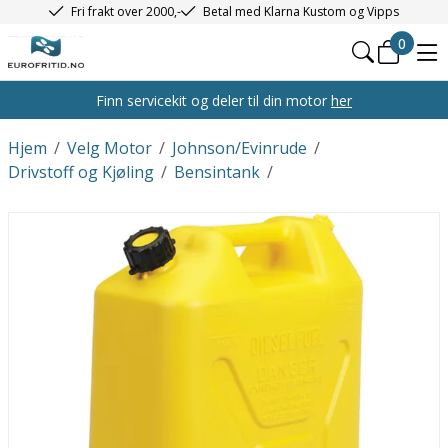
Fri frakt over 2000,-
Betal med Klarna Kustom og Vipps
0
Finn servicekit og deler til din motor
her
Hjem
/
Velg Motor
/
Johnson/Evinrude
/
Drivstoff og Kjøling
/
Bensintank
/