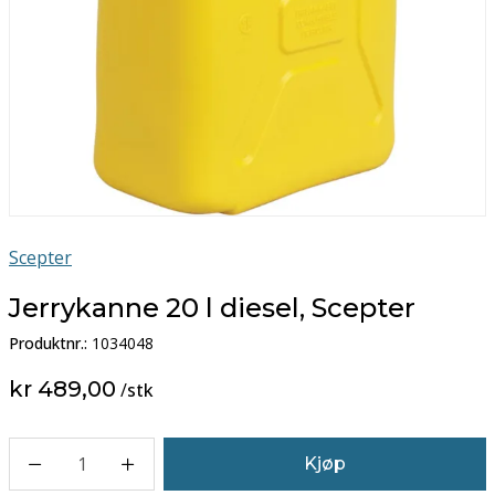
Scepter
Jerrykanne 20 l diesel, Scepter
Produktnr.:
1034048
kr 489,00
/
stk
1
Kjøp