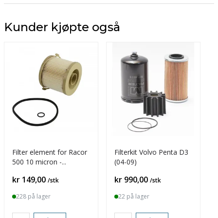
Kunder kjøpte også
Filter element for Racor
Filterkit Volvo Penta D3
500 10 micron -
(04-09)
2010TM-OR
Pris
Pris
kr 149,00
kr 990,00
/stk
/stk
228 på lager
22 på lager