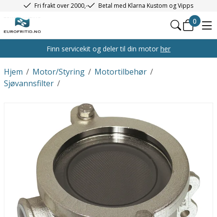
Fri frakt over 2000,-
Betal med Klarna Kustom og Vipps
0
Finn servicekit og deler til din motor
her
Hjem
/
Motor/Styring
/
Motortilbehør
/
Sjøvannsfilter
/