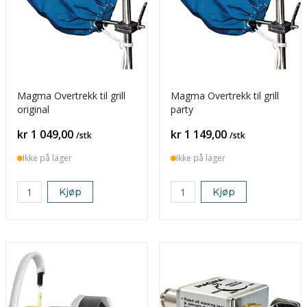
Magma Overtrekk til grill
Magma Overtrekk til grill
original
party
Pris
Pris
kr 1 049,00
kr 1 149,00
/stk
/stk
Ikke på lager
Ikke på lager
Kjøp
Kjøp