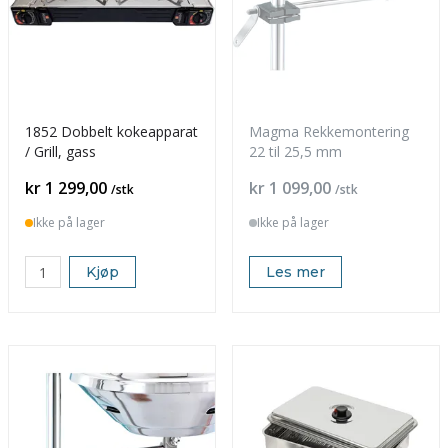
1852 Dobbelt kokeapparat
Magma Rekkemontering
/ Grill, gass
22 til 25,5 mm
Pris
Pris
kr 1 299,00
kr 1 099,00
/stk
/stk
Ikke på lager
Ikke på lager
Kjøp
Les mer