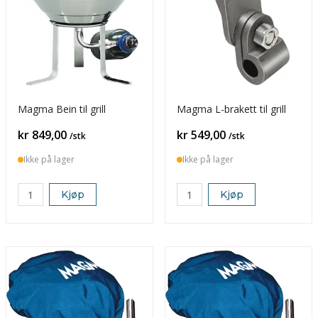
Magma Bein til grill
Magma L-brakett til grill
Pris
Pris
kr 849,00
kr 549,00
/stk
/stk
Ikke på lager
Ikke på lager
Kjøp
Kjøp