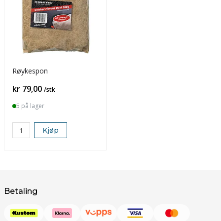
Røykespon
Pris
kr 79,00
/stk
5 på lager
Kjøp
Betaling