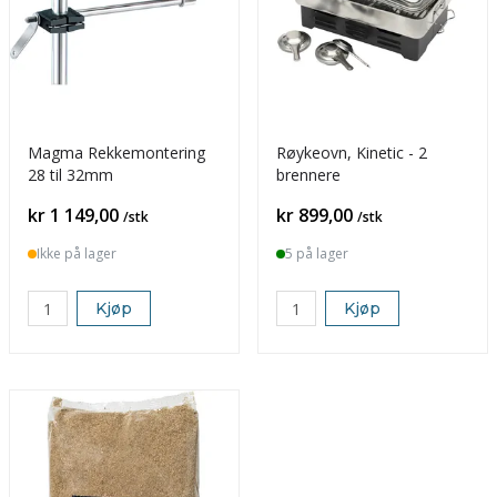
Magma Rekkemontering
Røykeovn, Kinetic - 2
28 til 32mm
brennere
Pris
Pris
kr 1 149,00
kr 899,00
/stk
/stk
Ikke på lager
5 på lager
Kjøp
Kjøp