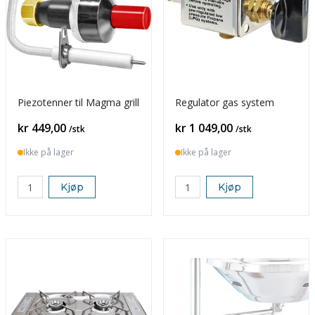
Piezotenner til Magma grill
Regulator gas system
Pris
Pris
kr 449,00
kr 1 049,00
/stk
/stk
Ikke på lager
Ikke på lager
Kjøp
Kjøp