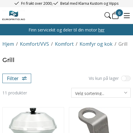
Fri frakt over 2000,-
Betal med Klarna Kustom og Vipps
0
Finn servicekit og deler til din motor
her
Hjem
/
Komfort/VVS
/
Komfort
/
Komfyr og kok
/
Grill
Grill
Filter
Vis kun på lager
11
produkter