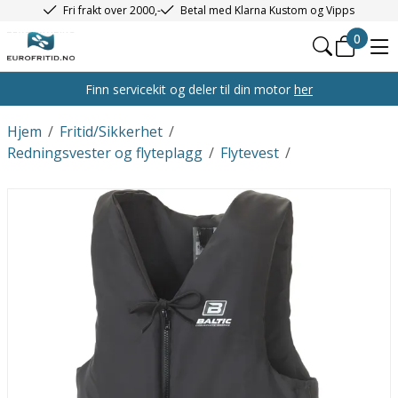
Fri frakt over 2000,-
Betal med Klarna Kustom og Vipps
0
Finn servicekit og deler til din motor
her
Hjem
/
Fritid/Sikkerhet
/
Redningsvester og flyteplagg
/
Flytevest
/