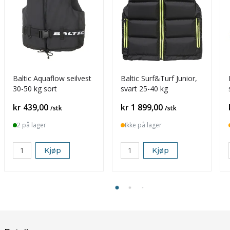
Baltic Aquaflow seilvest
Baltic Surf&Turf Junior,
30-50 kg sort
svart 25-40 kg
Pris
Pris
kr 439,00
kr 1 899,00
/stk
/stk
2 på lager
Ikke på lager
Kjøp
Kjøp