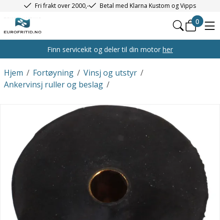
Fri frakt over 2000,-
Betal med Klarna Kustom og Vipps
0
Finn servicekit og deler til din motor
her
Hjem
/
Fortøyning
/
Vinsj og utstyr
/
Ankervinsj ruller og beslag
/