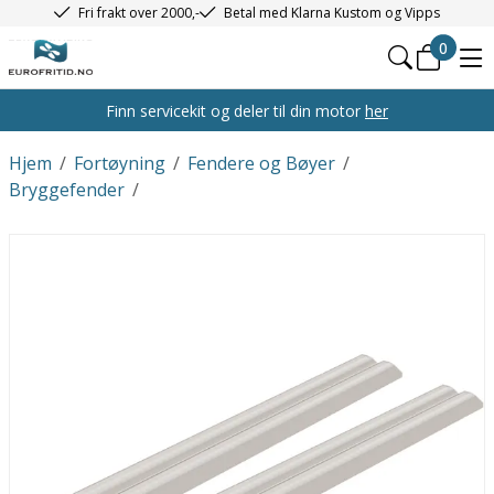
Fri frakt over 2000,-
Betal med Klarna Kustom og Vipps
0
Finn servicekit og deler til din motor
her
Hjem
/
Fortøyning
/
Fendere og Bøyer
/
Bryggefender
/