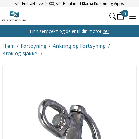
Fri frakt over 2000,-
Betal med Klarna Kustom og Vipps
0
Finn servicekit og deler til din motor
her
Hjem
/
Fortøyning
/
Ankring og Fortøyning
/
Krok og sjakkel
/