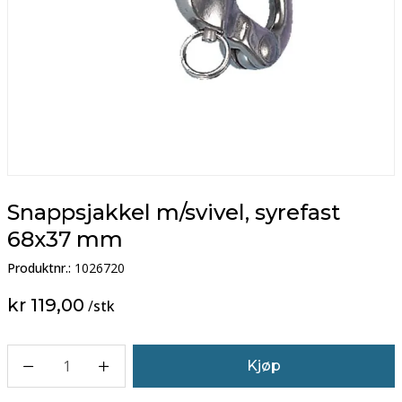
Snappsjakkel m/svivel, syrefast
68x37 mm
Produktnr.:
1026720
kr 119,00
/
stk
1
Kjøp