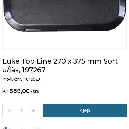
Luke Top Line 270 x 375 mm Sort
u/lås, 197267
Produktnr.:
1015523
kr 589,00
/
stk
1
Kjøp