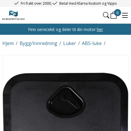
Fri frakt over 2000,-
Betal med Klarna Kustom og Vipps
0
Finn servicekit og deler til din motor
her
Hjem
/
Bygg/Innredning
/
Luker
/
ABS-luke
/