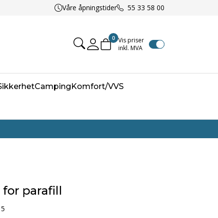
Våre åpningstider
55 33 58 00
0
Vis priser
inkl. MVA
Mine sider
/Sikkerhet
Camping
Komfort/VVS
for parafill
15