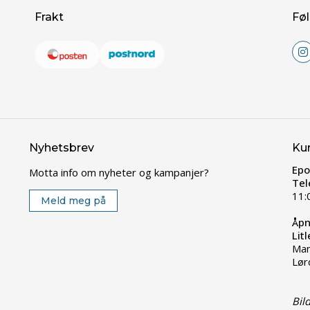
Frakt
Føl
Nyhetsbrev
Ku
Epo
Motta info om nyheter og kampanjer?
Tel
11:
Meld meg på
Åpn
Lit
Man
Lør
Bil