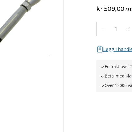
kr 509,00
/
st
1
Legg i handle
Fri frakt over 
Betal med Kla
Over 12000 va