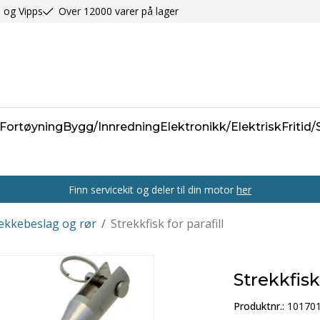
 og Vipps
Over 12000 varer på lager
Fortøyning
Bygg/Innredning
Elektronikk/Elektrisk
Fritid
Finn servicekit og deler til din motor
her
ekkebeslag og rør
/
Strekkfisk for parafill
Strekkfisk 
Produktnr.:
10170