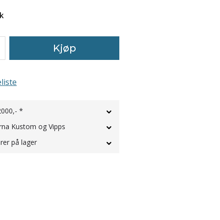
k
Kjøp
liste
2000,- *
rna Kustom og Vipps
rer på lager