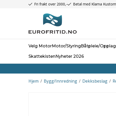
Fri frakt over 2000,-
Betal med Klarna Kustom
Velg Motor
Motor/Styring
Båtpleie/Opplag
Skattekisten
Nyheter 2026
Hjem
/
Bygg/Innredning
/
Dekksbeslag
/
R