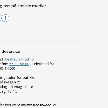
g oss på sosiale medier
ndeservice
st:
hei@eurofritid.no
efon:
55 33 58 00
(Telefontid fra
00-14:00)
ingstider for butikken i
leåsvegen 2:
dag - Fredag 10-18
dag: 10-15
der kan være illustrasjonsbilder. Vi