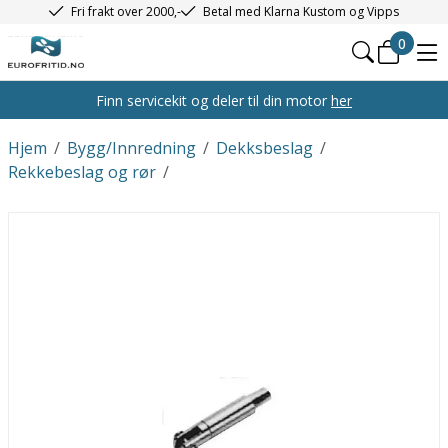
Fri frakt over 2000,-
Betal med Klarna Kustom og Vipps
0
Finn servicekit og deler til din motor
her
Hjem
/
Bygg/Innredning
/
Dekksbeslag
/
Rekkebeslag og rør
/