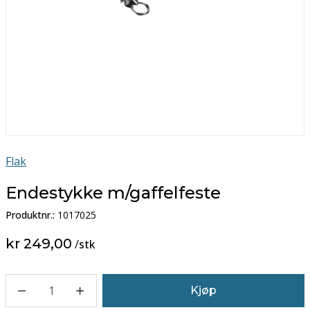
Flak
Endestykke m/gaffelfeste
Produktnr.:
1017025
kr 249,00
/
stk
1
Kjøp