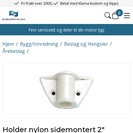
Fri frakt over 2000,-
Betal med Klarna Kustom og Vipps
0
Finn servicekit og deler til din motor
her
Hjem
/
Bygg/Innredning
/
Beslag og Hengsler
/
Årebeslag
/
Holder nylon sidemontert 2"