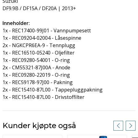
Suzuki
DF9.9B / DF15A / DF20A | 2013+
Inneholder:
1x - REC17400-99J01 - Vannpumpesett
1x - REC09204-02004 - Låsespinne
2x - NGKCPR6EA-9 - Tennplugg
1x - REC16510-05240 - Oljefilter
1x - REC09280-54001 - O-ring
2x - CM55321-87J00A - Anode
1x - REC09280-22019 - O-ring
1x - REC59178-97J00 - Pakning
2x - REC15410-87L00 - Tappepluggpakning
1x - REC15410-87L00 - Drivstoffilter
Kunder kjøpte også