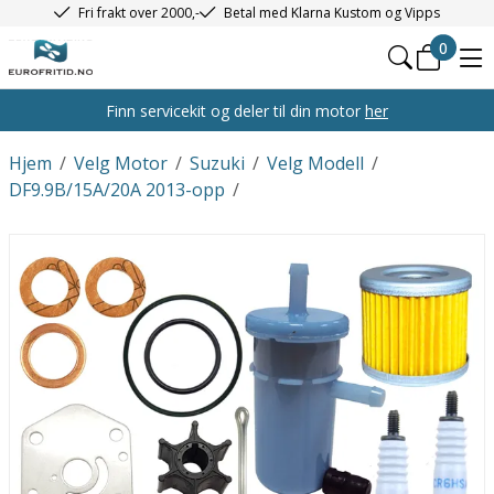
Fri frakt over 2000,-
Betal med Klarna Kustom og Vipps
0
Finn servicekit og deler til din motor
her
Hjem
/
Velg Motor
/
Suzuki
/
Velg Modell
/
DF9.9B/15A/20A 2013-opp
/