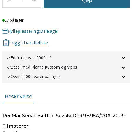
1
Kjøp
Lager
27 på lager
Hylleplassering:
Delelager
Legg i handleliste
Fri frakt over 2000,- *
Betal med Klarna Kustom og Vipps
Over 12000 varer på lager
Beskrivelse
RecMar Servicesett til Suzuki DF9.9B/15A/20A-2013+
Til motorer: