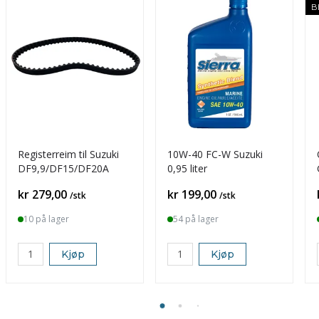
B
Registerreim til Suzuki
10W-40 FC-W Suzuki
DF9,9/DF15/DF20A
0,95 liter
Pris
Pris
kr 279,00
kr 199,00
/stk
/stk
10 på lager
54 på lager
Kjøp
Kjøp