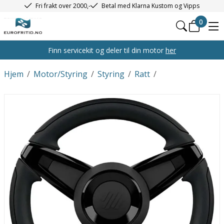
Fri frakt over 2000,-
Betal med Klarna Kustom og Vipps
0
Finn servicekit og deler til din motor
her
Hjem
/
Motor/Styring
/
Styring
/
Ratt
/