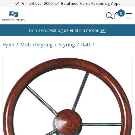
Fri frakt over 2000,-
Betal med Klarna Kustom og Vipps
0
Finn servicekit og deler til din motor
her
Hjem
/
Motor/Styring
/
Styring
/
Ratt
/