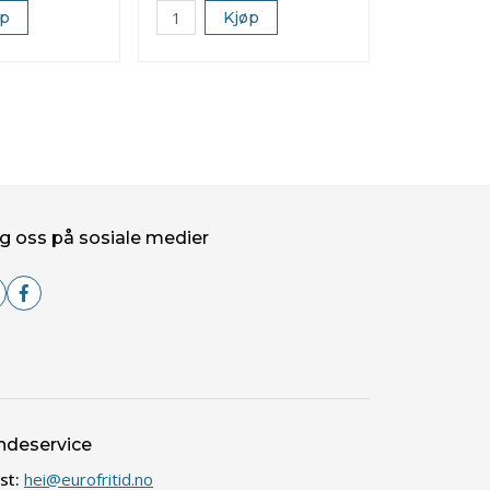
øp
Kjøp
K
g oss på sosiale medier
ndeservice
st:
hei@eurofritid.no