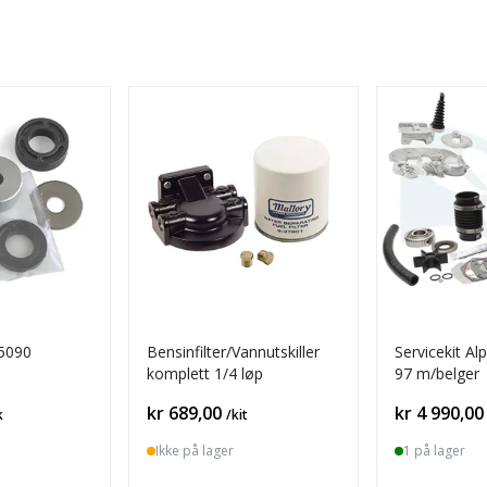
O5090
Bensinfilter/Vannutskiller
Servicekit A
komplett 1/4 løp
97 m/belger
Pris
Pris
kr 689,00
kr 4 990,00
k
/kit
Ikke på lager
1 på lager