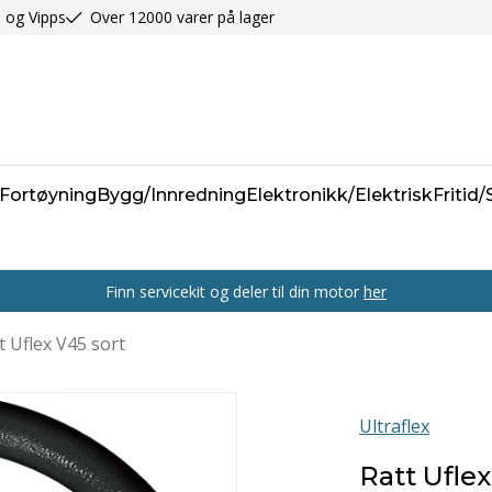
 og Vipps
Over 12000 varer på lager
Fortøyning
Bygg/Innredning
Elektronikk/Elektrisk
Fritid
Finn servicekit og deler til din motor
her
t Uflex V45 sort
Ultraflex
Ratt Uflex