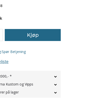
38
tk
Kjøp
g:
Spør Betjening
liste
2000,- *
rna Kustom og Vipps
rer på lager