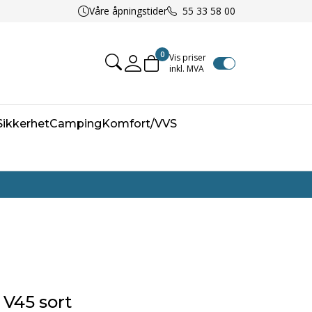
Våre åpningstider
55 33 58 00
0
Vis priser
inkl. MVA
Mine sider
/Sikkerhet
Camping
Komfort/VVS
 V45 sort