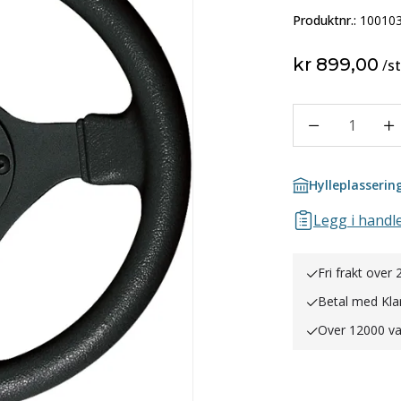
Produktnr.:
10010
kr 899,00
/
s
1
Hylleplasserin
Legg i handle
Fri frakt over 
Betal med Kla
Over 12000 va