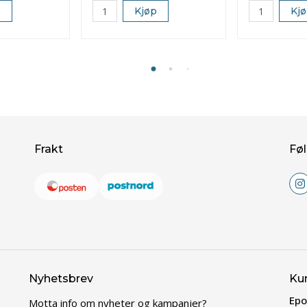
p
Kjøp
Kj
Frakt
Føl
Nyhetsbrev
Ku
Epo
Motta info om nyheter og kampanjer?