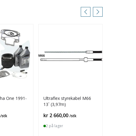
lpha One 1991-
Ultraflex styrekabel M66
Styresnekk
13` (3,97m)
Pris
Pris
kr 2 660,00
kr 1 199,0
/stk
/stk
2 på lager
7 på lager