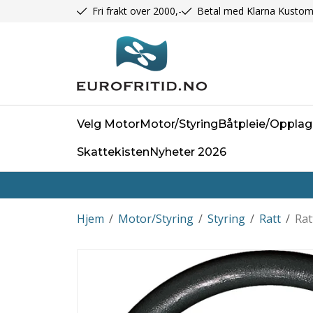
Fri frakt over 2000,-
Betal med Klarna Kustom
Velg Motor
Motor/Styring
Båtpleie/Opplag
Skattekisten
Nyheter 2026
Hjem
/
Motor/Styring
/
Styring
/
Ratt
/
Rat