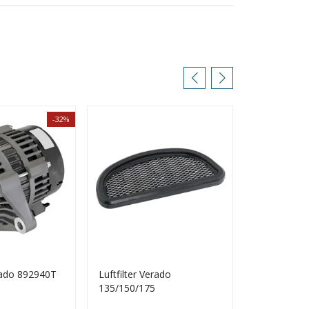
-32%
ado 892940T
Luftfilter Verado
Oljefilter V
135/150/175