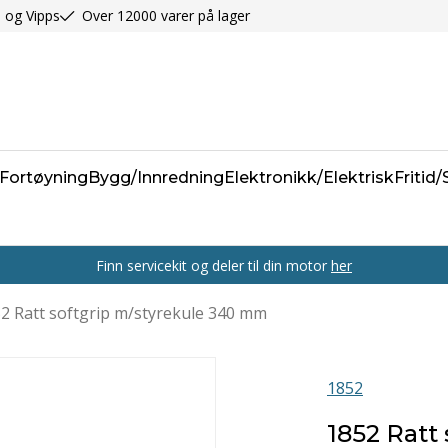
 og Vipps
Over 12000 varer på lager
Fortøyning
Bygg/Innredning
Elektronikk/Elektrisk
Fritid
Finn servicekit og deler til din motor
her
2 Ratt softgrip m/styrekule 340 mm
1852
1852 Ratt 