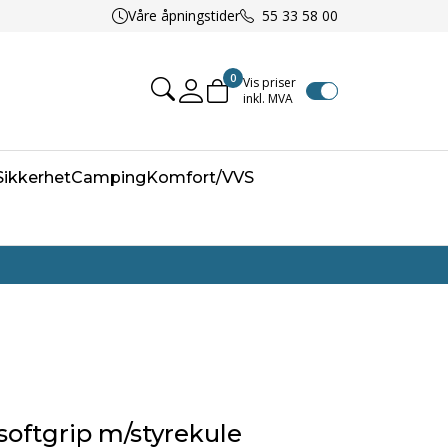
Våre åpningstider
55 33 58 00
0
Vis priser
inkl. MVA
Mine sider
/Sikkerhet
Camping
Komfort/VVS
softgrip m/styrekule