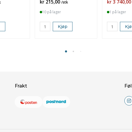
Pris
Pris
kr 215,00
kr 3 740,00
k
/stk
10 på lager
1 på lager
p
Kjøp
Kj
Frakt
Føl