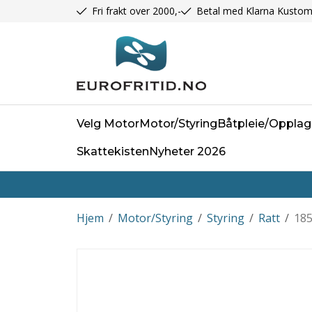
Fri frakt over 2000,-
Betal med Klarna Kustom
Velg Motor
Motor/Styring
Båtpleie/Opplag
Skattekisten
Nyheter 2026
Hjem
/
Motor/Styring
/
Styring
/
Ratt
/
185