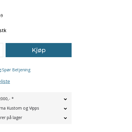
69
stk
Kjøp
g:
Spør Betjening
liste
2000,- *
rna Kustom og Vipps
rer på lager