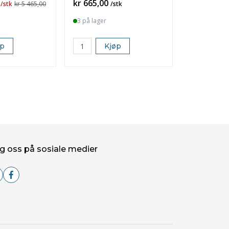
Pris
Pris
kr 665,00
kr 149,00
/stk
kr 5 465,00
/stk
3 på lager
6 på lager
øp
Kjøp
K
g oss på sosiale medier