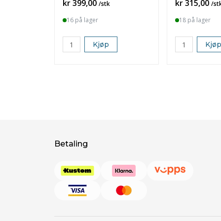
Pris
Pris
kr 399,00
kr 315,00
/stk
/st
16 på lager
18 på lager
Kjøp
Kjø
Betaling