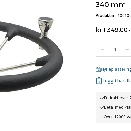
340 mm
Produktnr.:
10010
kr 1 349,00
/
1
Hylleplasserin
Legg i handle
Fri frakt over 
Betal med Kla
Over 12000 va