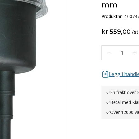
mm
Produktnr.:
10074
kr 559,00
/
st
1
Legg i handle
Fri frakt over 
Betal med Kla
Over 12000 va