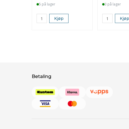
5 på lager
3 på lager
Kjøp
Kjø
Betaling