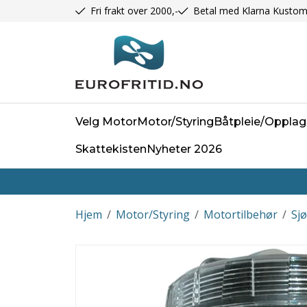
Fri frakt over 2000,-
Betal med Klarna Kustom
Velg Motor
Motor/Styring
Båtpleie/Opplag
Skattekisten
Nyheter 2026
Hjem
/
Motor/Styring
/
Motortilbehør
/
Sjø