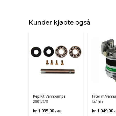
Kunder kjøpte også
Rep.Kit Vannpumpe
Filter m/vannut
2001/2/3
ltr/min
Pris
Pris
kr 1 035,00
kr 1 049,00
/stk
/