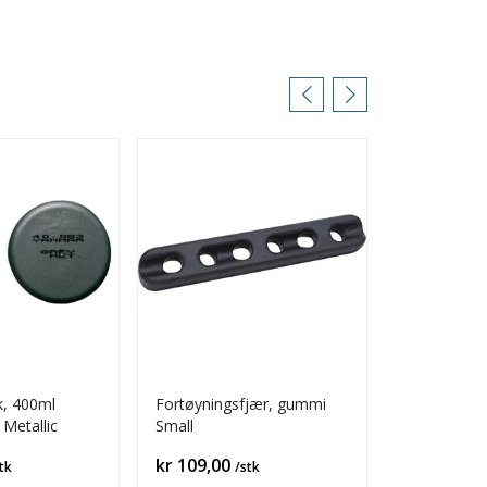
k, 400ml
Fortøyningsfjær, gummi
Kuleventil s
Metallic
Small
Pris
Pris
kr 109,00
kr 259,00
tk
/stk