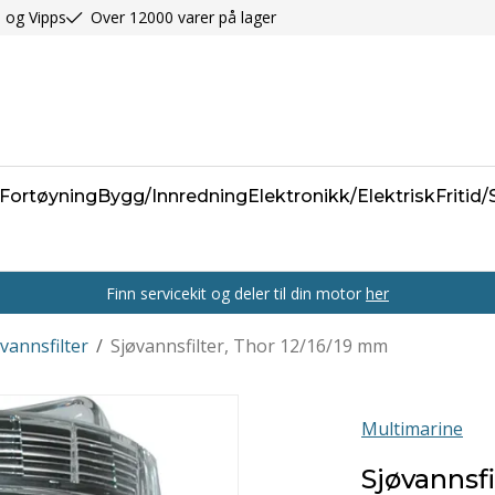
 og Vipps
Over 12000 varer på lager
Fortøyning
Bygg/Innredning
Elektronikk/Elektrisk
Fritid
Finn servicekit og deler til din motor
her
vannsfilter
/
Sjøvannsfilter, Thor 12/16/19 mm
Multimarine
Sjøvannsfi