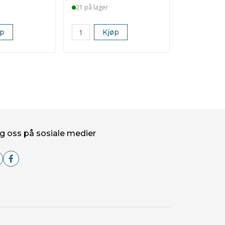
21 på lager
2 på lager
øp
Kjøp
K
g oss på sosiale medier