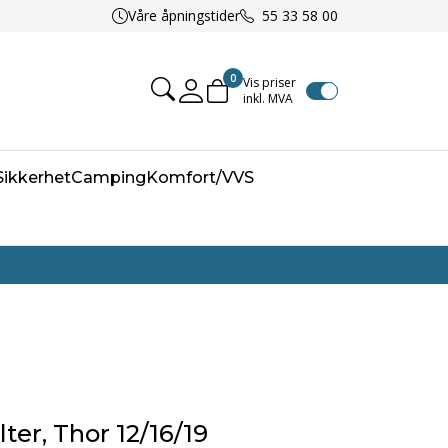
Våre åpningstider
55 33 58 00
0
Vis priser
inkl. MVA
Mine sider
/Sikkerhet
Camping
Komfort/VVS
lter, Thor 12/16/19