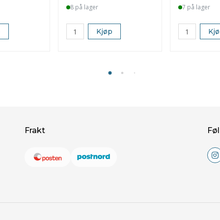
8 på lager
7 på lager
p
Kjøp
Kj
Frakt
Føl