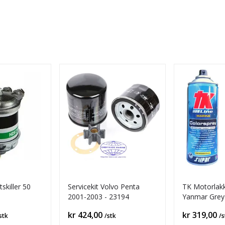
skiller 50
Servicekit Volvo Penta
TK Motorlak
2001-2003 - 23194
Yanmar Grey 
Pris
Pris
kr 424,00
kr 319,00
stk
/stk
/s