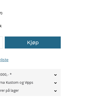
70
k
Kjøp
liste
2000,- *
rna Kustom og Vipps
rer på lager