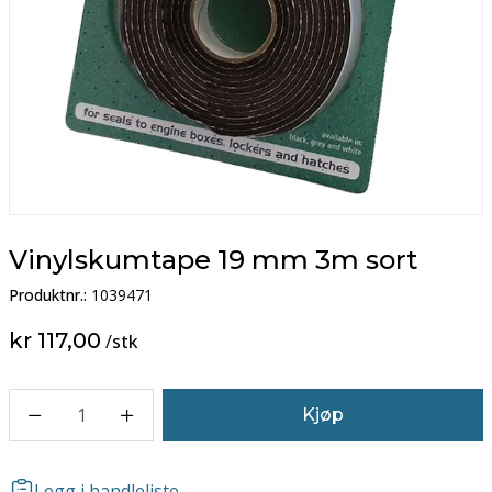
Vinylskumtape 19 mm 3m sort
Produktnr.:
1039471
kr 117,00
/
stk
1
Kjøp
Legg i handleliste