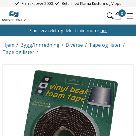
Fri frakt over 2000,-
Betal med Klarna Kustom og Vipps
0
Finn servicekit og deler til din motor
her
Hjem
/
Bygg/Innredning
/
Diverse
/
Tape og lister
/
Tape og lister
/