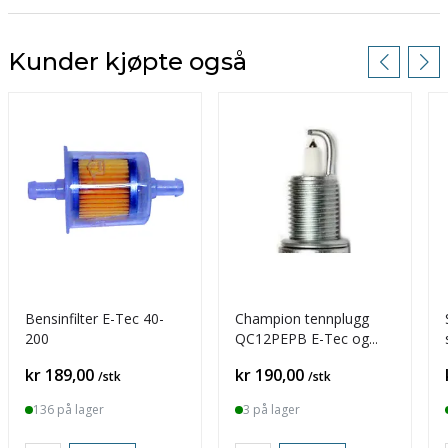
Kunder kjøpte også
Bensinfilter E-Tec 40-
Champion tennplugg
200
QC12PEPB E-Tec og
Ficht
Pris
Pris
kr 189,00
kr 190,00
/stk
/stk
136 på lager
3 på lager